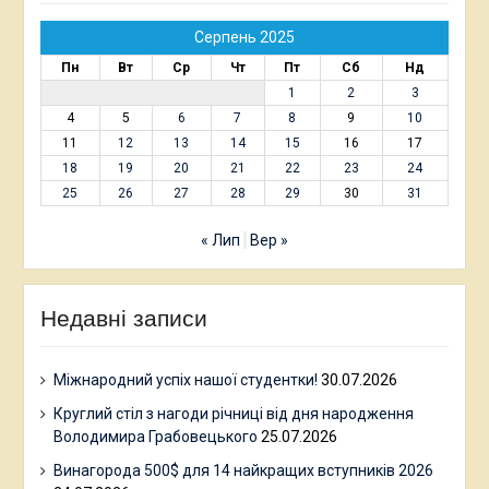
Серпень 2025
Пн
Вт
Ср
Чт
Пт
Сб
Нд
1
2
3
4
5
6
7
8
9
10
11
12
13
14
15
16
17
18
19
20
21
22
23
24
25
26
27
28
29
30
31
« Лип
Вер »
Недавні записи
Міжнародний успіх нашої студентки!
30.07.2026
Круглий стіл з нагоди річниці від дня народження
Володимира Грабовецького
25.07.2026
Винагорода 500$ для 14 найкращих вступників 2026