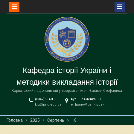
Перейти
до
вмісту
Кафедра історії України і
методики викладання історії
Карпатський національний університет імені Василя Стефаника
(0342)59-60-06
вул. Шевченка, 57
kiu@pnu.edu.ua
м. Івано-Франківськ
Головна
2025
Серпень
18