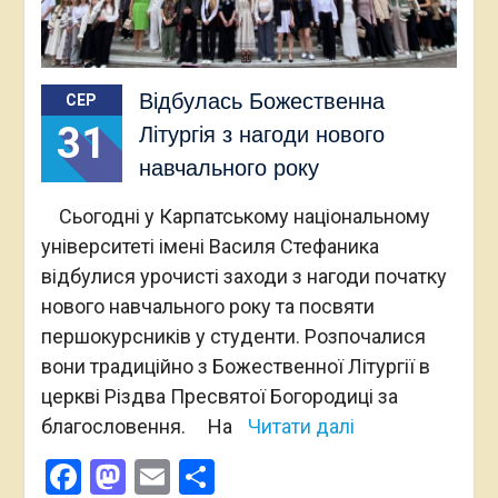
Відбулась Божественна
СЕР
31
Літургія з нагоди нового
навчального року
Сьогодні у Карпатському національному
університеті імені Василя Стефаника
відбулися урочисті заходи з нагоди початку
нового навчального року та посвяти
першокурсників у студенти. Розпочалися
вони традиційно з Божественної Літургії в
церкві Різдва Пресвятої Богородиці за
благословення. На
Читати далі
Facebook
Mastodon
Email
Поділитися