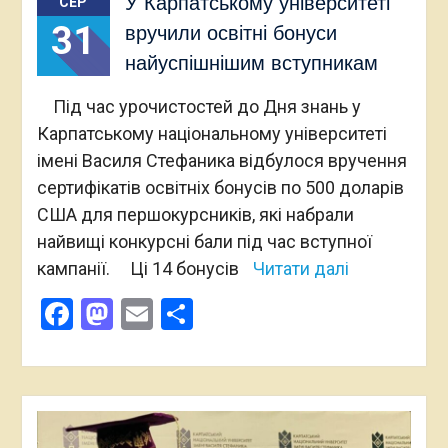
У Карпатському університеті
СЕР
31
вручили освітні бонуси
найуспішнішим вступникам
Під час урочистостей до Дня знань у
Карпатському національному університеті
імені Василя Стефаника відбулося вручення
сертифікатів освітніх бонусів по 500 доларів
США для першокурсників, які набрали
найвищі конкурсні бали під час вступної
кампанії. Ці 14 бонусів
Читати далі
Facebook
Mastodon
Email
Поділитися