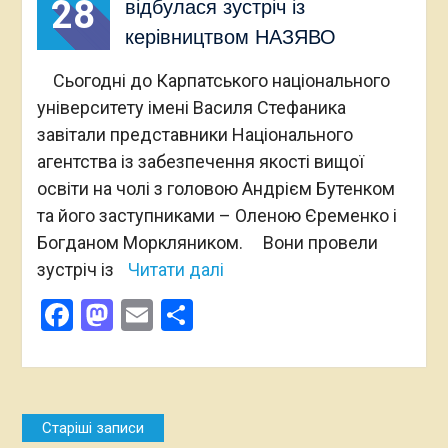
28
відбулася зустріч із
керівництвом НАЗЯВО
Сьогодні до Карпатського національного
університету імені Василя Стефаника
завітали представники Національного
агентства із забезпечення якості вищої
освіти на чолі з головою Андрієм Бутенком
та його заступниками – Оленою Єременко і
Богданом Моркляником. Вони провели
зустріч із
Читати далі
Facebook
Mastodon
Email
Поділитися
Навігація
Старіші записи
за