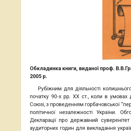
Обкладинка книги, виданої проф. В.В.Гр
2005 р.
Рубіжним для діяльності колишнього і
початку 90-х рр. ХХ ст., коли в умовах
Союзі, з проведенням горбачовської “п
політичної незалежності України. О
Декларації про державний суверенітет
аудиторних годин для викладання українс