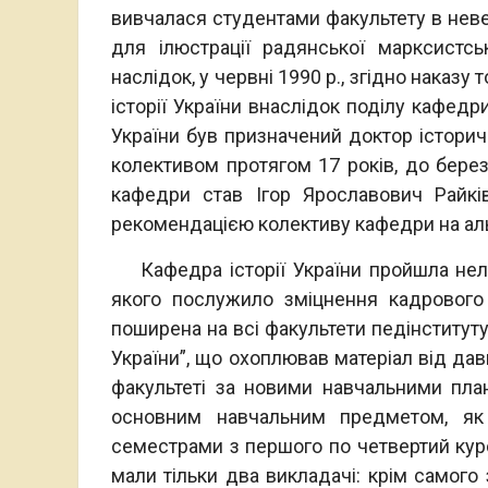
вивчалася студентами факультету в невели
для ілюстрації радянської марксистсь
наслідок, у червні 1990 р., згідно наказу
історії України внаслідок поділу кафедр
України був призначений доктор історич
колективом протягом 17 років, до берез
кафедри став Ігор Ярославович Райкі
рекомендацією колективу кафедри на аль
Кафедра історії України пройшла неле
якого послужило зміцнення кадрового 
поширена на всі факультети педінституту
України”, що охоплював матеріал від дав
факультеті за новими навчальними план
основним навчальним предметом, як і
семестрами з першого по четвертий кур
мали тільки два викладачі: крім самого 