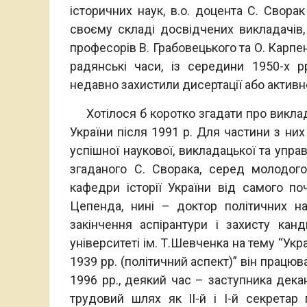
історичних наук, в.о. доцента С. Свора
своєму складі досвідчених викладачів, 
професорів В. Грабовецького та О. Карпе
радянські часи, із середини 1950-х 
недавно захистили дисертації або активн
Хотілося б коротко згадати про викладач
України після 1991 р. Для частини з н
успішної наукової, викладацької та управ
згаданого С. Сворака, серед молодог
кафедри історії України від самого по
Цепенда, нині – доктор політичних нау
закінчення аспірантури і захисту кан
університеті ім. Т.Шевченка на тему “Укра
1939 рр. (політичний аспект)” він працю
1996 рр., деякий час – заступника дека
трудовий шлях як ІІ-й і І-й секретар