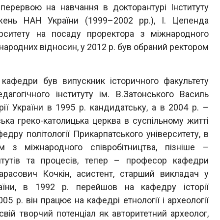
 перервою на навчання в докторантурі Інституту
джень НАН України (1999–2002 рр.), І. Цепенда
рситету на посаду проректора з міжнародного
ародних відносин, у 2012 р. був обраний ректором
федри був випускник історичного факультету
дагогічного інституту ім. В.Затонського Василь
ії України в 1995 р. кандидатську, а в 2004 р. –
ька греко-католицька церква в суспільному житті
афедру політології Прикарпатського університету, в
 з міжнародного співробітництва, пізніше –
итутів та процесів, тепер – професор кафедри
Тарасович Кочкін, асистент, старший викладач у
аїни, в 1992 р. перейшов на кафедру історії
005 р. він працює на кафедрі етнології і археології
свій творчий потенціал як авторитетний археолог,