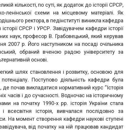
кій кількості, по суті, як додаток до історії СРСР,
ко-ленінської схеми на місцевому матеріалі. Як
 тодішнього ректора, в педінституті виникла кафедра
и історії СРСР і УРСР. Завідувачем кафедри історії
них наук, професор В. Грабовецький, який керував
ня 2007 р. Його наступником на посаді очільника
вський, обраний вченою радою університету за
тернативній основі.
гкий шлях становлення і розвитку, основою для
потенціалу. Поступово діяльність кафедри була
, де почав викладатися нормативний курс “Історія
ніх часів і до сучасності. Водночас на історичному
ами на початку 1990-х рр. історія України стала
 всесвітня історія, вивчалася послідовно за
си. На момент створення кафедри наукові ступені
завідувача, від початку на ній працював кандидат