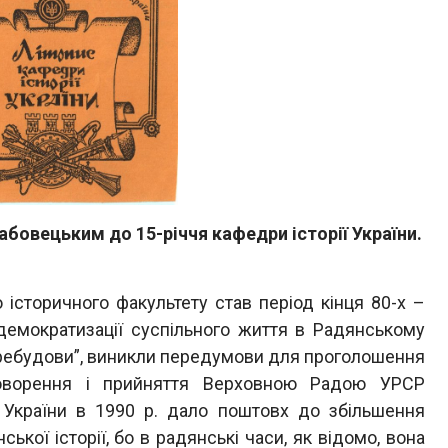
абовецьким до 15-річчя кафедри історії України.
сторичного факультету став період кінця 80-х –
 демократизації суспільного життя в Радянському
еребудови”, виникли передумови для проголошення
бговорення і прийняття Верховною Радою УРСР
 України в 1990 р. дало поштовх до збільшення
ької історії, бо в радянські часи, як відомо, вона