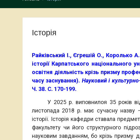
Історія
Райківський І., Єгрешій О., Королько А
історії Карпатського національного у
освітня діяльність крізь призму проф
часу заснування).
Науковий і культурно
Ч. 38. С. 170-199.
У 2025 р. виповнилоя 35 років від ч
листопада 2018 р. має сучасну назву –
історії. Історія кафедри ставала предме
факультету чи його структурного підро
науковим завданням, бо крізь призму д