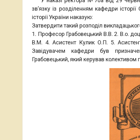
У наказі ректора №70а від 29 червня
зв’язку із розділенням кафедри історії
історії України наказую:
Затвердити такий розподіл викладацького
1. Професор Грабовецький В.В. 2. В.о. д
В.М. 4. Асистент Кулик О.П. 5. Асистент
Завідувачем кафедри був призначе
Грабовецький, який керував колективом п