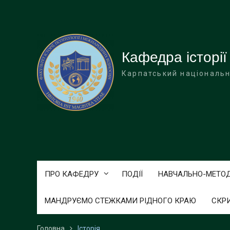
Перейти
до
вмісту
Кафедра історії
Карпатський національн
ПРО КАФЕДРУ
ПОДІЇ
НАВЧАЛЬНО-МЕТО
МАНДРУЄМО СТЕЖКАМИ РІДНОГО КРАЮ
СКР
Головна
Історія