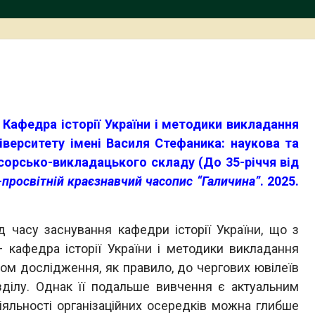
. Кафедра історії України і методики викладання
ніверситету імені Василя Стефаника: наукова та
есорсько-викладацького складу (До 35-річчя від
-просвітній краєзнавчий часопис “Галичина”
. 2025.
асу заснування кафедри історії України, що з
 кафедра історії України і методики викладання
том дослідження, як правило, до чергових ювілеїв
зділу. Однак її подальше вивчення є актуальним
іяльності організаційних осередків можна глибше