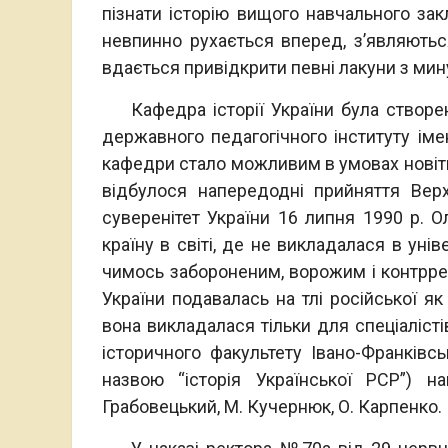
пізнати історію вищого навчального закл
невпинно рухається вперед, з’являються
вдається привідкрити певні лакуни з мин
Кафедра історії України була створена
державного педагогічного інституту іме
кафедри стало можливим в умовах новітнь
відбулося напередодні прийняття Ве
суверенітет України 16 липня 1990 р. 
країну в світі, де не викладалася в унів
чимось забороненим, ворожим і контррев
України подавалась на тлі російської як
вона викладалася тільки для спеціалісті
історичного факультету Івано-Франківськ
назвою “історія Української РСР”) н
Грабовецький, М. Кучернюк, О. Карпенко.