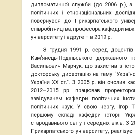
дипломатичної служби (до 2006 р.), з
політичних і етнонаціональних дослі
повернувся до Прикарпатського уніве
співробітництва, професора кафедри міжн
університету і вдруге – в 2019 р.
З грудня 1991 р. серед доцентів ка
Кам’янець-Подільського державного пе
Васильович Марчук, що захистив з істор
докторську дисертацію на тему “Українс
України ХХ ст.”. З 2005 р. він очолив к
2012–2015 рр. працював проректором
завідувачем кафедри політичних інст
політичних наук. У свою чергу, Ігор 
першому складі кафедри історії Укр
стародавнього світу і середніх віків. З 2
Прикарпатського університету, реалізує 