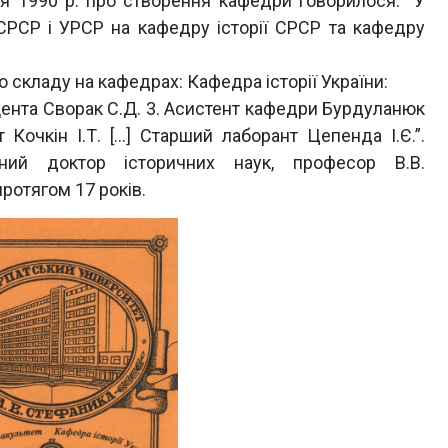
 1990 р. про створення кафедри говорилося: “У
 СРСР і УРСР на кафедру історії СРСР та кафедру
 складу на кафедрах: Кафедра історії України:
оцента Сворак С.Д. 3. Асистент кафедри Бурдуланюк
 Кочкін І.Т. […] Старший лаборант Цепенда І.Є.”.
ний доктор історичних наук, професор В.В.
ротягом 17 років.