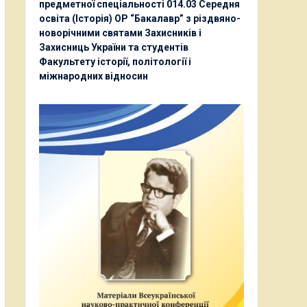
предметної спеціальності 014.03 Середня
освіта (Історія) ОР “Бакалавр” з різдвяно-
новорічними святами Захисників і
Захисниць України та студентів
Факультету історії, політології і
міжнародних відносин