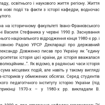
аду, освітнього і наукового життя регіону. Життя
 нові події та факти з історії кафедри, водночас
улого.
 на історичному факультеті Івано-Франківського
ні Василя Стефаника у червні 1990 р. Заснування
ого національного відродження кінця 1980-х рр. і
рховною Радою УРСР Декларації про державний
Олександр Довженко писав про Україну як “єдину
ерситетах історія цієї країни, де історія вважалася
олюційним…”. Як відомо, в радянські часи історія
 сума місцевих подій, але навіть у такому вигляді
в-істориків у обмежених обсягах. Серед студентів
ого педагогічного інституту історію України (під
априкінці 1970-х – у 1980-х рр. викладали В.