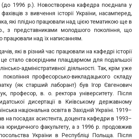
к (до 1996 р.). Новостворена кафедра поєднала у
фахівців з вивчення історії України, насамперед,
нка, які плідно працювали над цією тематикою ще в
рр., з представниками молодшого покоління, що
о працювали над їх написанням.
ів, які в різний час працювали на кафедрі історії
их це стало своєрідним плацдармом для подальшої
лінсько-адміністративної діяльності. Так, крім уже
о покоління професорсько-викладацького складу
чатку (як старший лаборант) був Ігор Євгенович
к, професор, в. о. ректора університету. Після
дидатської дисертації в Київському державному
їнська національна освіта в Західній Україні. 1919–
вав на посадах асистента, доцента кафедри в 1993–
на юридичного факультету, а з 1996 р. продовжив
 посольства України в Республіці Польща. Після