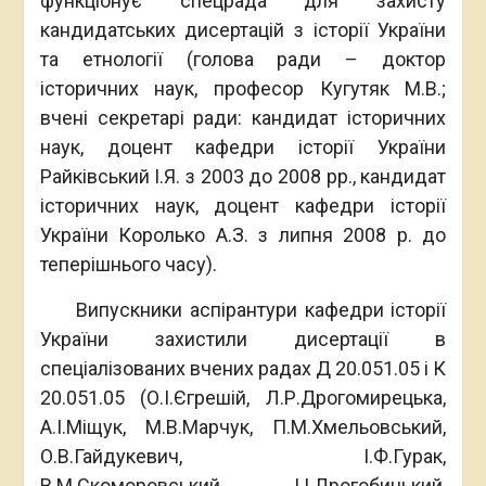
функціонує спецрада для захисту
кандидатських дисертацій з історії України
та етнології (голова ради – доктор
історичних наук, професор Кугутяк М.В.;
вчені секретарі ради: кандидат історичних
наук, доцент кафедри історії України
Райківський І.Я. з 2003 до 2008 рр., кандидат
історичних наук, доцент кафедри історії
України Королько А.З. з липня 2008 р. до
теперішнього часу).
Випускники аспірантури кафедри історії
України захистили дисертації в
спеціалізованих вчених радах Д 20.051.05 і К
20.051.05 (О.І.Єгрешій, Л.Р.Дрогомирецька,
А.І.Міщук, М.В.Марчук, П.М.Хмельовський,
О.В.Гайдукевич, І.Ф.Гурак,
В.М.Скоморовський, І.І.Дрогобицький,