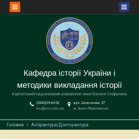
Перейти
до
вмісту
Кафедра історії України і
методики викладання історії
Карпатський національний університет імені Василя Стефаника
(0342)59-60-06
вул. Шевченка, 57
kiu@pnu.edu.ua
м. Івано-Франківськ
Головна
Аспірантура/Докторантура