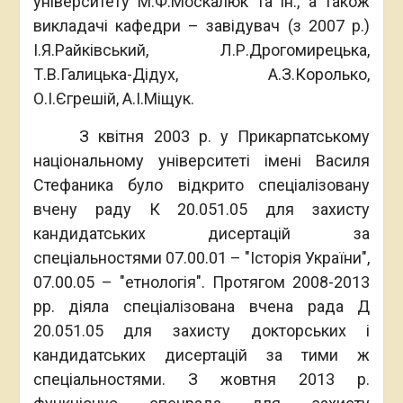
університету М.Ф.Москалюк та ін., а також
викладачі кафедри – завідувач (з 2007 р.)
І.Я.Райківський, Л.Р.Дрогомирецька,
Т.В.Галицька-Дідух, А.З.Королько,
О.І.Єгрешій, А.І.Міщук.
З квітня 2003 р. у Прикарпатському
національному університеті імені Василя
Стефаника було відкрито спеціалізовану
вчену раду К 20.051.05 для захисту
кандидатських дисертацій за
спеціальностями 07.00.01 – ″Історія України″,
07.00.05 – ″етнологія″. Протягом 2008-2013
рр. діяла спеціалізована вчена рада Д
20.051.05 для захисту докторських і
кандидатських дисертацій за тими ж
спеціальностями. З жовтня 2013 р.