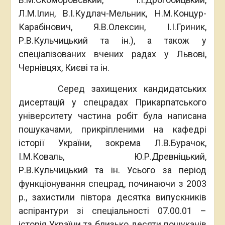
Л.М.Ілин, В.І.Кудлач-Мельник, Н.М.Концур-
Карабінович, Я.В.Олексин, І.І.Гриник,
Р.В.Кульчицький та ін.), а також у
спеціалізованих вчених радах у Львові,
Чернівцях, Києві та ін.
Серед захищених кандидатських
дисертацій у спецрадах Прикарпатського
університету частина робіт була написана
пошукачами, прикріпленими на кафедрі
історії України, зокрема Л.В.Бурачок,
І.М.Коваль, Ю.Р.Древніцький,
Р.В.Кульчицький та ін. Усього за період
функціонування спецрад, починаючи з 2003
р., захистили півтора десятка випускників
аспірантури зі спеціальності 07.00.01 –
історія України та близько десяти пошукачів