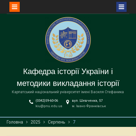
Перейти
до
вмісту
Кафедра історії України і
методики викладання історії
Карпатський національний університет імені Василя Стефаника
(0342)59-60-06
вул. Шевченка, 57
kiu@pnu.edu.ua
м. Івано-Франківськ
Головна
2025
Серпень
7