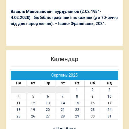
Василь Миколайович Бурдуланюк (2.02.1951-
4.02.2020) : біобібліографічний покажчик (до 70-річчя
від дня народження). – Івано-Франківськ, 2021.
Календар
Серпень 2025
Пн
Вт
Ср
Чт
Пт
Сб
Нд
1
2
3
4
5
6
7
8
9
10
11
12
13
14
15
16
17
18
19
20
21
22
23
24
25
26
27
28
29
30
31
« Лип
Вер »