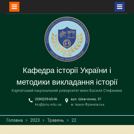
Перейти
до
вмісту
Кафедра історії України і
методики викладання історії
Карпатський національний університет імені Василя Стефаника
(0342)59-60-06
вул. Шевченка, 57
kiu@pnu.edu.ua
м. Івано-Франківськ
Головна
2023
Травень
22