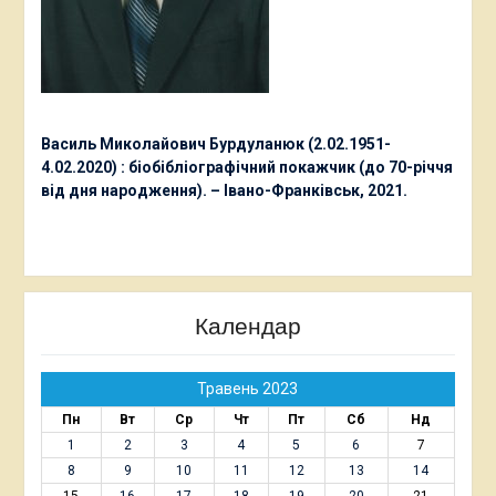
Василь Миколайович Бурдуланюк (2.02.1951-
4.02.2020) : біобібліографічний покажчик (до 70-річчя
від дня народження). – Івано-Франківськ, 2021.
Календар
Травень 2023
Пн
Вт
Ср
Чт
Пт
Сб
Нд
1
2
3
4
5
6
7
8
9
10
11
12
13
14
15
16
17
18
19
20
21