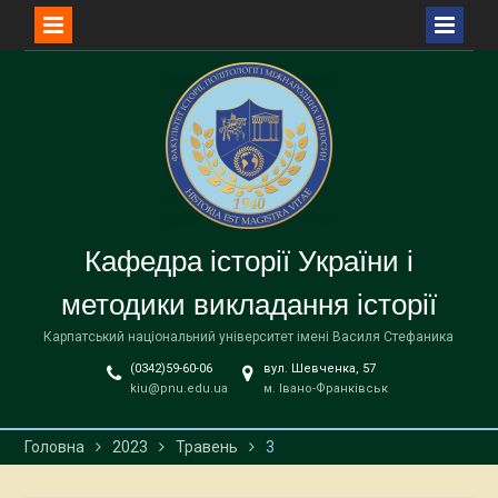
Перейти
до
вмісту
Кафедра історії України і
методики викладання історії
Карпатський національний університет імені Василя Стефаника
(0342)59-60-06
вул. Шевченка, 57
kiu@pnu.edu.ua
м. Івано-Франківськ
Головна
2023
Травень
3