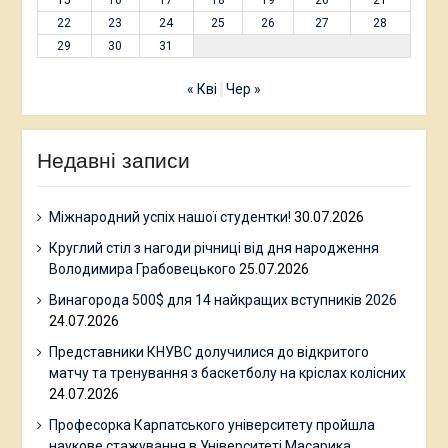
22
23
24
25
26
27
28
29
30
31
« Кві
Чер »
Недавні записи
Міжнародний успіх нашої студентки!
30.07.2026
Круглий стіл з нагоди річниці від дня народження
Володимира Грабовецького
25.07.2026
Винагорода 500$ для 14 найкращих вступників 2026
24.07.2026
Представники КНУВС долучилися до відкритого
матчу та тренування з баскетболу на кріслах колісних
24.07.2026
Професорка Карпатського університету пройшла
наукове стажування в Університеті Масарика