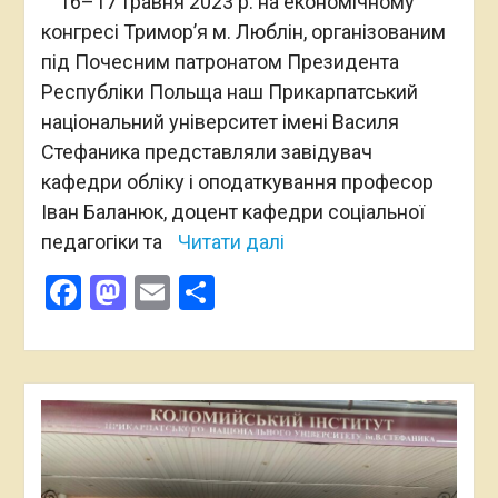
16–17 травня 2023 р. на економічному
конгресі Тримор’я м. Люблін, організованим
під Почесним патронатом Президента
Республіки Польща наш Прикарпатський
національний університет імені Василя
Стефаника представляли завідувач
кафедри обліку і оподаткування професор
Іван Баланюк, доцент кафедри соціальної
педагогіки та
Читати далі
Facebook
Mastodon
Email
Поділитися