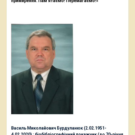
примирення. Пам’ятаємо! Перемагаємо!»
Василь Миколайович Бурдуланюк (2.02.1951-
4.02.2020) : біобібліографічний покажчик (до 70-річчя