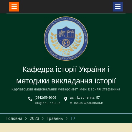
Перейти
до
вмісту
Кафедра історії України і
методики викладання історії
Карпатський національний університет імені Василя Стефаника
(0342)59-60-06
вул. Шевченка, 57
kiu@pnu.edu.ua
м. Івано-Франківськ
Головна
2023
Травень
17