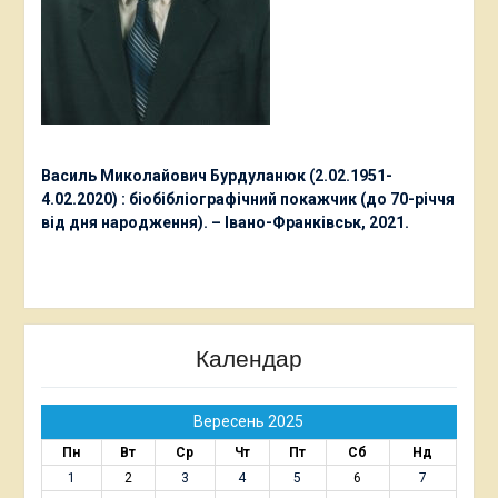
Василь Миколайович Бурдуланюк (2.02.1951-
4.02.2020) : біобібліографічний покажчик (до 70-річчя
від дня народження). – Івано-Франківськ, 2021.
Календар
Вересень 2025
Пн
Вт
Ср
Чт
Пт
Сб
Нд
1
2
3
4
5
6
7