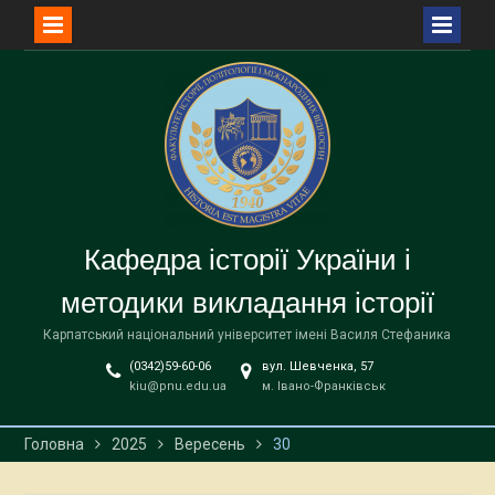
Перейти
до
вмісту
Кафедра історії України і
методики викладання історії
Карпатський національний університет імені Василя Стефаника
(0342)59-60-06
вул. Шевченка, 57
kiu@pnu.edu.ua
м. Івано-Франківськ
Головна
2025
Вересень
30