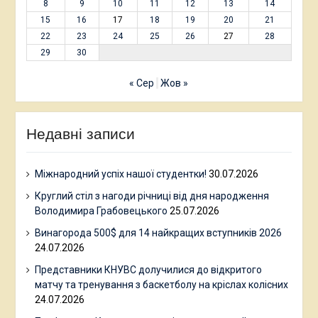
8
9
10
11
12
13
14
15
16
17
18
19
20
21
22
23
24
25
26
27
28
29
30
« Сер
Жов »
Недавні записи
Міжнародний успіх нашої студентки!
30.07.2026
Круглий стіл з нагоди річниці від дня народження
Володимира Грабовецького
25.07.2026
Винагорода 500$ для 14 найкращих вступників 2026
24.07.2026
Представники КНУВС долучилися до відкритого
матчу та тренування з баскетболу на кріслах колісних
24.07.2026