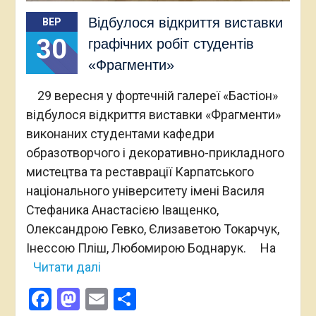
Відбулося відкриття виставки
ВЕР
30
графічних робіт студентів
«Фрагменти»
29 вересня у фортечній галереї «Бастіон»
відбулося відкриття виставки «Фрагменти»
виконаних студентами кафедри
образотворчого і декоративно-прикладного
мистецтва та реставрації Карпатського
національного університету імені Василя
Стефаника Анастасією Іващенко,
Олександрою Гевко, Єлизаветою Токарчук,
Інессою Пліш, Любомирою Боднарук. На
Читати далі
Facebook
Mastodon
Email
Поділитися