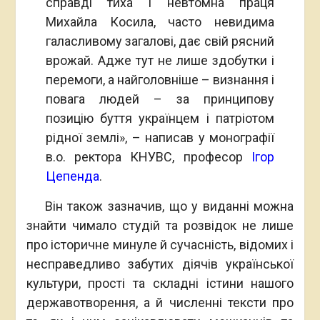
справді тиха і невтомна праця
Михайла Косила, часто невидима
галасливому загалові, дає свій рясний
врожай. Адже тут не лише здобутки і
перемоги, а найголовніше – визнання і
повага людей – за принципову
позицію буття українцем і патріотом
рідної землі», – написав у монографії
в.о. ректора КНУВС, професор
Ігор
Цепенда
.
Він також зазначив, що у виданні можна
знайти чимало студій та розвідок не лише
про історичне минуле й сучасність, відомих і
несправедливо забутих діячів української
культури, прості та складні істини нашого
державотворення, а й численні тексти про