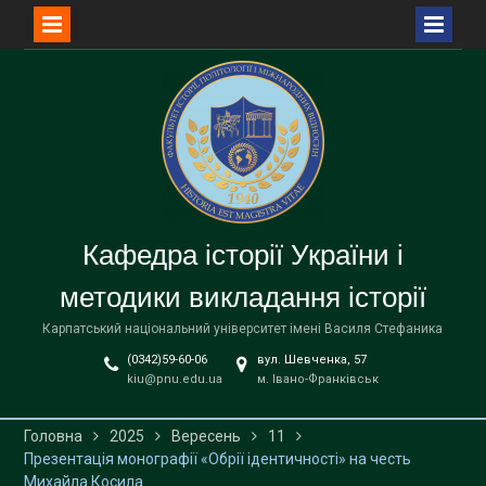
Перейти
до
вмісту
Кафедра історії України і
методики викладання історії
Карпатський національний університет імені Василя Стефаника
(0342)59-60-06
вул. Шевченка, 57
kiu@pnu.edu.ua
м. Івано-Франківськ
Головна
2025
Вересень
11
Презентація монографії «Обрії ідентичності» на честь
Михайла Косила