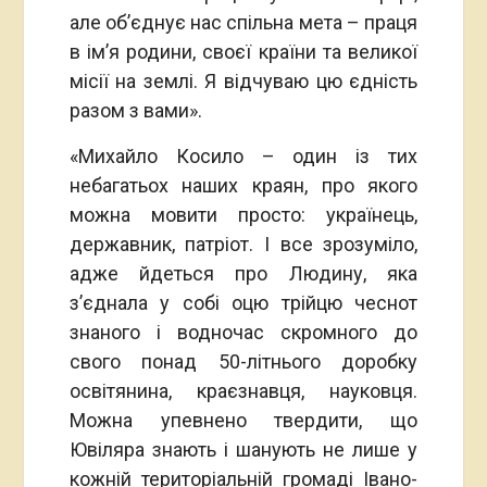
але об’єднує нас спільна мета – праця
в ім’я родини, своєї країни та великої
місії на землі. Я відчуваю цю єдність
разом з вами».
«Михайло Косило – один із тих
небагатьох наших краян, про якого
можна мовити просто: українець,
державник, патріот. І все зрозуміло,
адже йдеться про Людину, яка
з’єднала у собі оцю трійцю чеснот
знаного і водночас скромного до
свого понад 50-літнього доробку
освітянина, краєзнавця, науковця.
Можна упевнено твердити, що
Ювіляра знають і шанують не лише у
кожній територіальній громаді Івано-