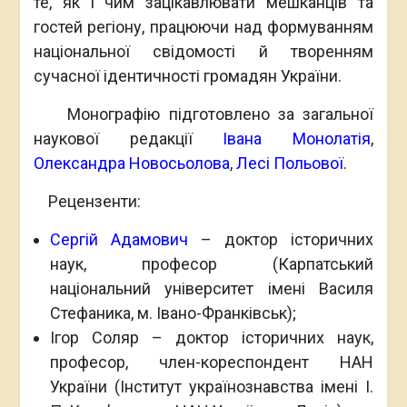
те, як і чим зацікавлювати мешканців та
гостей регіону, працюючи над формуванням
національної свідомості й творенням
сучасної ідентичності громадян України.
Монографію підготовлено за загальної
наукової редакції
Івана Монолатія
,
Олександра Новосьолова
,
Лесі Польової
.
Рецензенти:
Сергій Адамович
– доктор історичних
наук, професор (Карпатський
національний університет імені Василя
Стефаника, м. Івано-Франківськ);
Ігор Соляр – доктор історичних наук,
професор, член-кореспондент НАН
України (Інститут українознавства імені І.