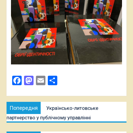
Facebook
Mastodon
Email
Поділитися
Навігація
Попередня
Попередня
Українсько-литовське
записів
публікація:
партнерство у публічному управлінні