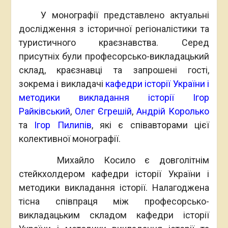
У монографії представлено актуальні
дослідження з історичної регіоналістики та
туристичного краєзнавства. Серед
присутніх були професорсько-викладацький
склад, краєзнавці та запрошені гості,
зокрема і викладачі
кафедри історії України і
методики викладання історії
Ігор
Райківський
,
Олег Єгрешій
,
Андрій Королько
та
Ігор Пилипів
, які є співавторами цієї
колективної монографії.
Михайло Косило є довголітнім
стейкхолдером кафедри історії України і
методики викладання історії. Налагоджена
тісна співпраця між професорсько-
викладацьким складом кафедри історії