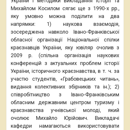
України і методики викладання історії та
Михайлом Косилом сягає ще з 1990-х рр.,
яку умовно можна поділити на два
напрямки: 1) наукова взаємодія,
зосереджена навколо Івано-Франківської
обласної організації Національної спілки
краєзнавців України, яку ювіляр очолив з
2009 р. (спільна організація наукових
конференцій з актуальних проблем історії
України, історичного краєзнавства, в т. ч. за
участю студентів, «Грабовецьких читань»,
видання колективних збірників та ін.); 2)
співробітництво з Івано-Франківським
обласним державним центром туризму і
краєзнавства учнівської молоді, який
очолює Михайло Юрійович. Викладачі
кафедри намагаються використовувати