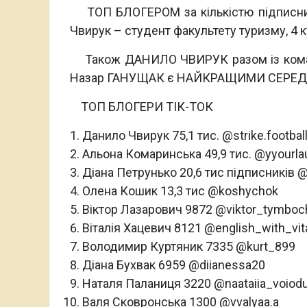
ТОП БЛОГЕРОМ за кількістю підписник
Чвирук – студент факультету туризму, 4 к
Також ДАНИЛО ЧВИРУК разом із команд
Назар ГАНУЩАК є НАЙКРАЩИМИ СЕРЕД Б
ТОП БЛОГЕРИ ТІК-ТОК
Данило Чвирук 75,1 тис. @strike.footbal
Альона Комаринська 49,9 тис. @yyourl
Діана Петрунько 20,6 тис підписників 
Олена Кошик 13,3 тис @koshychok
Віктор Лазарович 9872 @viktor_tymboc
Віталія Хацевич 8121 @english_with_vita
Володимир Куртяник 7335 @kurt_899
Діана Бухвак 6959 @diianessa20
Наталя Паланиця 3220 @naataiia_voiod
Валя Сковронська 1300 @vvalyaa.a