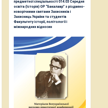
предметної спеціальності 014.03 Середня
освіта (Історія) ОР “Бакалавр” з різдвяно-
новорічними святами Захисників і
Захисниць України та студентів
Факультету історії, політології і
міжнародних відносин