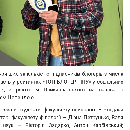
ніших за кількістю підписників блогерів з числа
участь у рейтингах «ТОП БЛОГЕР ПНУ» у соціальних
ok, з ректором Прикарпатського національного
орем Цепендою.
зяли студенти: факультету психології – Богдана
тяр; факультету філології – Діана Петрунько, Валя
 наук — Вікторія Задарко, Антон Карбівський;