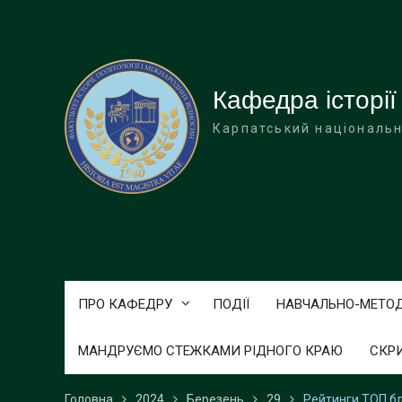
Перейти
до
вмісту
Кафедра історії
Карпатський національн
ПРО КАФЕДРУ
ПОДІЇ
НАВЧАЛЬНО-МЕТО
МАНДРУЄМО СТЕЖКАМИ РІДНОГО КРАЮ
СКР
Головна
2024
Березень
29
Рейтинги ТОП бл