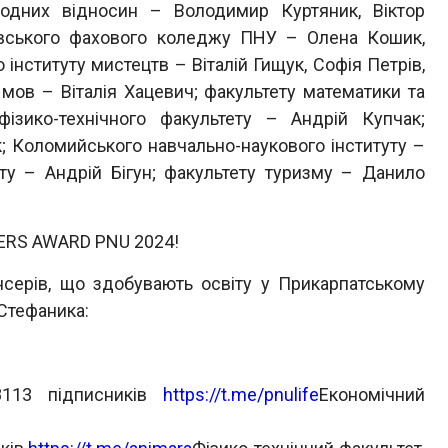
народних відносин – Володимир Куртяник, Віктор
ківського фахового коледжу ПНУ – Олена Кошик,
інституту мистецтв – Віталій Гищук, Софія Петрів,
мов – Віталія Хацевич; факультету математики та
фізико-технічного факультету – Андрій Купчак;
к; Коломийського навчально-наукового інституту –
ету – Андрій Бігун; факультету туризму – Данило
ERS AWARD PNU 2024!
ів, що здобувають освіту у Прикарпатському
 Стефаника:
8113 підписників
https://t.me/pnulife
Економічний