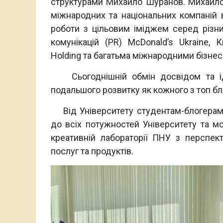
структурами Михайло Шуранов. Михайло
міжнародних та національних компаній 
роботи з цільовим іміджем серед різн
комунікацій (PR) McDonald’s Ukraine, 
Holding та багатьма міжнародними бізнес
Сьогоднішній обмін досвідом та ід
подальшого розвитку як кожного з топ блог
Від Університету студентам-блогерам 
до всіх потужностей Університету та мо
креативній лабораторії ПНУ з перспек
послуг та продуктів.