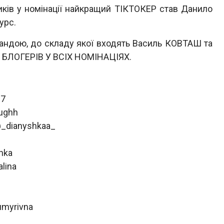
ів у номінації найкращий ТІКТОКЕР став Данило
урс.
ою, до складу якої входять Василь КОВТАШ та
ЛОГЕРІВ У ВСІХ НОМІНАЦІЯХ.
l7
aughh
@_dianyshkaa_
hka
lina
umyrivna