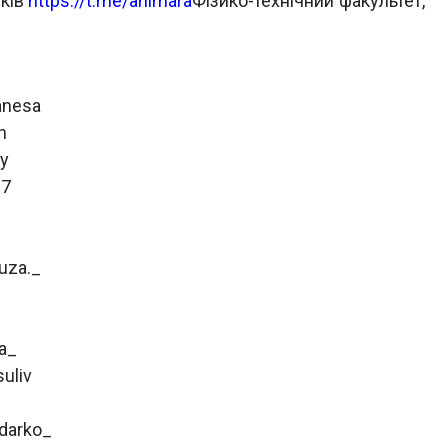
иків
https://t.me/animara
Фізико-технічний факультет,
anesa
h
yy
l7
zuza._
a_
uliv
darko_