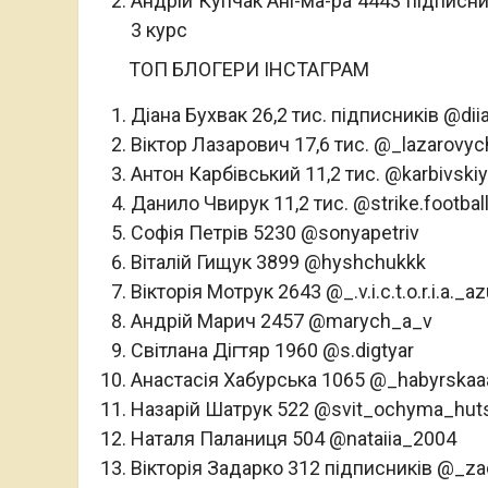
Андрій Купчак Ані-ма-ра 4443 підписн
3 курс
ТОП БЛОГЕРИ ІНСТАГРАМ
Діана Бухвак 26,2 тис. підписників @dii
Віктор Лазарович 17,6 тис. @_lazarovyc
Антон Карбівський 11,2 тис. @karbivski
Данило Чвирук 11,2 тис. @strike.footbal
Софія Петрів 5230 @sonyapetriv
Віталій Гищук 3899 @hyshchukkk
Вікторія Мотрук 2643 @_.v.i.c.t.o.r.i.a._a
Андрій Марич 2457 @marych_a_v
Світлана Дігтяр 1960 @s.digtyar
Анастасія Хабурська 1065 @_habyrskaa
Назарій Шатрук 522 @svit_ochyma_huts
Наталя Паланиця 504 @nataiia_2004
Вікторія Задарко 312 підписників @_za