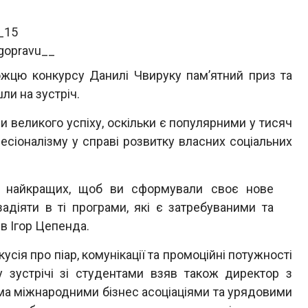
_15
gopravu__
ю конкурсу Данилі Чвируку памʼятний приз та
шли на зустріч.
 великого успіху, оскільки є популярними у тисяч
сіоналізму у справі розвитку власних соціальних
 найкращих, щоб ви сформували своє нове
адіяти в ті програми, які є затребуваними та
ив Ігор Цепенда.
сія про піар, комунікації та промоційні потужності
 у зустрічі зі студентами взяв також директор з
тьма міжнародними бізнес асоціаціями та урядовими