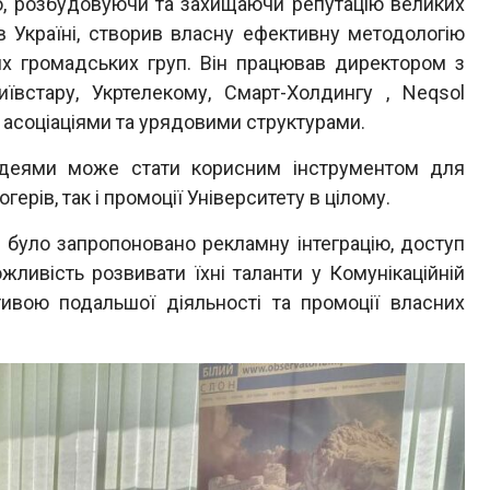
, розбудовуючи та захищаючи репутацію великих
в Україні, створив власну ефективну методологію
их громадських груп. Він працював директором з
Київстару, Укртелекому, Смарт-Холдингу , Neqsol
 асоціаціями та урядовими структурами.
еями може стати корисним інструментом для
ерів, так і промоції Університету в цілому.
було запропоновано рекламну інтеграцію, доступ
жливість розвивати їхні таланти у Комунікаційній
тивою подальшої діяльності та промоції власних