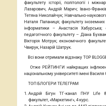
факультету історії, політології і між
Лазарович, Андрій Марич; Івано-Фран
Тетяна Николайчук; Навчально-наукового 
Наталя Паланиця; факультету іноземних 
інформатики – Анастасія Хабурська; 
педагогічного факультету – Діана Бухва
Вікторія Мотрук; економічного факульт
Чвирук, Назарій Шатрук.
Всі вони отримали відзнаку TOP BLOGG
Отже РЕЙТИНГИ найкращих інфлюенсер
національному університеті імені Василя
ТОП БЛОГЕРИ ТЕЛЕГРАМ
Андрій Бігун ТГ-канал ПНУ Life 
факультет, «Маркетинг», 4 курс.