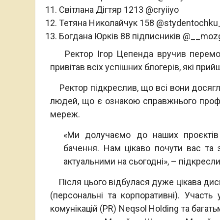
Світлана Дігтяр 1213 @cryiiyo
Тетяна Николайчук 158 @stydentochku
Богдана Юрків 88 підписників @__moz
Ректор Ігор Цепенда вручив переможц
привітав всіх успішних блогерів, які прий
Ректор підкреслив, що всі вони досягли
людей, що є ознакою справжнього профе
мереж.
«Ми долучаємо до наших проєктів
бачення. Нам цікаво почути вас та з
актуальними на сьогодні», – підкресл
Після цього відбулася дуже цікава диску
(персональні та корпоративні). Участь
комунікацій (PR) Neqsol Holding та бага