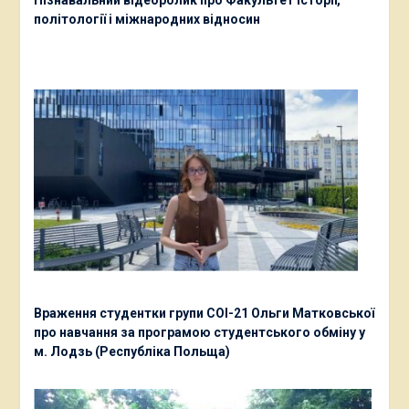
Пізнавальний відеоролик про Факультет історії,
політології і міжнародних відносин
Враження студентки групи СОІ-21 Ольги Матковської
про навчання за програмою студентського обміну у
м. Лодзь (Республіка Польща)