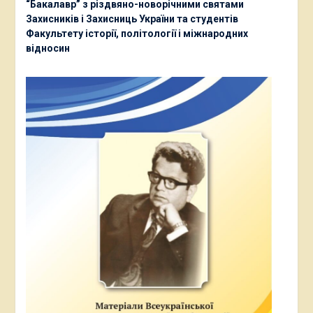
“Бакалавр” з різдвяно-новорічними святами
Захисників і Захисниць України та студентів
Факультету історії, політології і міжнародних
відносин