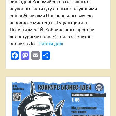
викладачі Коломийського навчально-
наукового інституту спільно з науковими
співробітниками Національного музею
народного мистецтва Гуцульщини та
Покуття імені Й. Кобринського провели
літературні читання «Стояла я і слухала
весну». «До
Читати далі
Facebook
Mastodon
Email
Поділитися