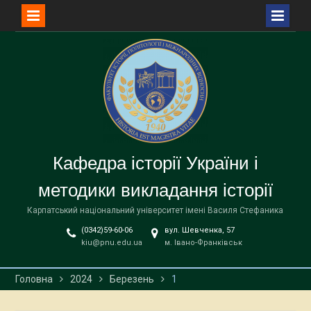
Перейти
до
вмісту
Кафедра історії України і
методики викладання історії
Карпатський національний університет імені Василя Стефаника
(0342)59-60-06
вул. Шевченка, 57
kiu@pnu.edu.ua
м. Івано-Франківськ
Головна
2024
Березень
1