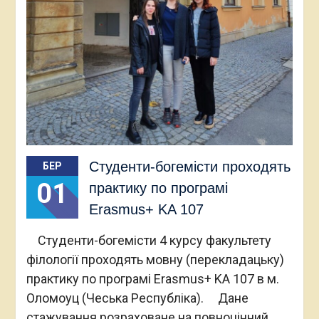
Студенти-богемісти проходять
БЕР
01
практику по програмі
Erasmus+ KA 107
Студенти-богемісти 4 курсу факультету
філології проходять мовну (перекладацьку)
практику по програмі Erasmus+ KA 107 в м.
Оломоуц (Чеська Республіка). Дане
стажування розраховане на повноцінний