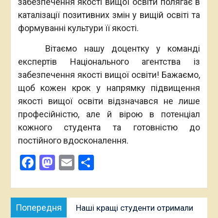
забезпечення якості вищої освіти полягає в
каталізації позитивних змін у вищій освіті та
формуванні культури її якості.
Вітаємо нашу доцентку у команді
експертів Національного агентства із
забезпечення якості вищої освіти! Бажаємо,
щоб кожен крок у напрямку підвищення
якості вищої освіти відзначався не лише
професійністю, але й вірою в потенціал
кожного студента та готовністю до
постійного вдосконалення.
Facebook
Mastodon
Email
Поділитися
Навігація
Попередня
Попередня
Наші кращі студенти отримали
записів
публікація: