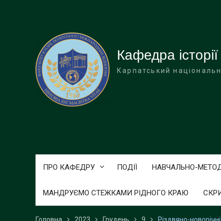
Перейти
до
вмісту
Кафедра історії
Карпатський національн
ПРО КАФЕДРУ
ПОДІЇ
НАВЧАЛЬНО-МЕТО
МАНДРУЄМО СТЕЖКАМИ РІДНОГО КРАЮ
СКР
Головна
2023
Грудень
9
Різдвяно-новорічні