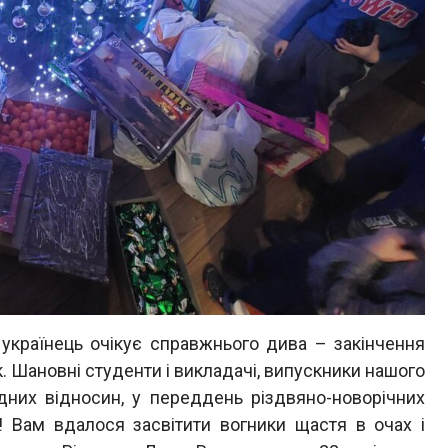
країнець очікує справжнього дива – закінчення
к. Шановні студенти і викладачі, випускники нашого
родних відносин, у переддень різдвяно-новорічних
! Вам вдалося засвітити вогники щастя в очах і