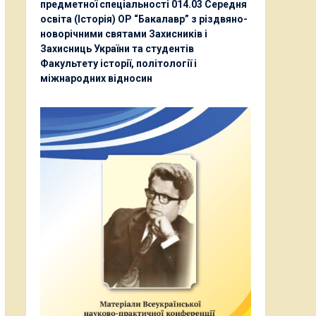
предметної спеціальності 014.03 Середня
освіта (Історія) ОР “Бакалавр” з різдвяно-
новорічними святами Захисників і
Захисниць України та студентів
Факультету історії, політології і
міжнародних відносин