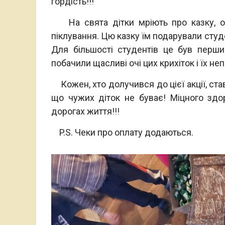
гордість!!!
На свята дітки мріють про казку, ос
піклування. Цю казку їм подарували студ
Для більшості студентів це був перш
побачили щасливі очі цих крихіток і їх не
Кожен, хто долучився до цієї акції, ста
що чужих діток не буває! Міцного здоро
дорогах життя!!!
P.S. Чеки про оплату додаються.