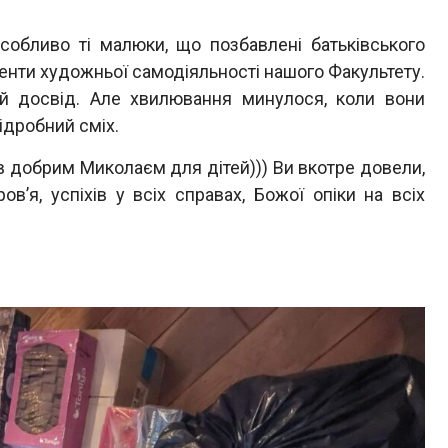
обливо ті малюки, що позбавлені батьківського
енти художньої самодіяльності нашого Факультету.
ий досвід. Але хвилювання минулося, коли вони
підробний сміх.
в добрим Миколаєм для дітей))) Ви вкотре довели,
в’я, успіхів у всіх справах, Божої опіки на всіх