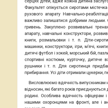
серцях дітей, адже кожна дитина заслуг
Факультет опікується сиротами містечка
рухового апарату Навчально-реабілітац
важливо залишатися добрими людьми. С
гривень. Закуплено розвивальні трен
апарату, навчальні конструктори, розвивал
книги, розмальовки і т. п. Діти-сирот
машинки, конструктори, ігри, м’ячі, книг
дитячі футбол і хокей, морський бій, пазли
спортивні костюми, курточку, дитяче взу
рушники і т. п. Для сиротинця придба
прибирання. Усі діти отримали цукерки, п
Висловлюємо вдячність випускникам нашо
відносин, які багато років приєднуються д
родині. Особлива вдячність офіцерам і
нашими охоронцями на фронті, але і ан