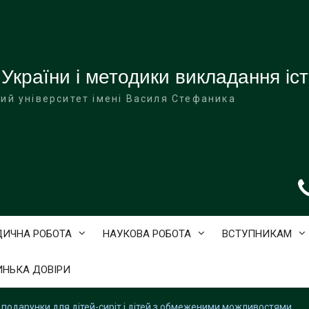
 України і методики викладання іст
ий університет імені Василя Стефаника
ДИЧНА РОБОТА
НАУКОВА РОБОТА
ВСТУПНИКАМ
ИНЬКА ДОВІРИ
 подарунки для дітей-сиріт і дітей з обмеженими можливостями