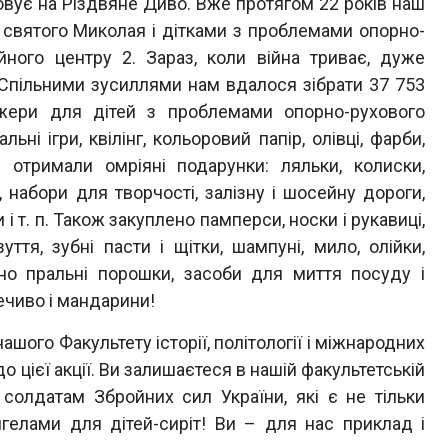
овує на Різдвяне Диво. Вже протягом 22 років наш
 святого Миколая і дітками з проблемами опорно-
ійного центру 2. Зараз, коли війна триває, дуже
пільними зусиллями нам вдалося зібрати 37 753
ажери для дітей з проблемами опорно-рухового
ьні ігри, квілінг, кольоровий папір, олівці, фарби,
и отримали омріяні подарунки: ляльки, колиски,
и, набори для творчості, залізну і шосейну дороги,
 і т. п. Також закуплено памперси, носки і рукавиці,
ття, зубні пасти і щітки, шампуні, мило, олійки,
но пральні порошки, засоби для миття посуду і
ечиво і мандарини!
го Факультету історії, політології і міжнародних
о цієї акції. Ви залишаєтеся в нашій факультетській
 солдатам Збройних сил України, які є не тільки
гелами для дітей-сиріт! Ви – для нас приклад і