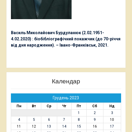
Василь Миколайович Бурдуланюк (2.02.1951-
4.02.2020) : біобібліографічний покажчик (до 70-річчя
від дня народження). – Івано-Франківськ, 2021.
Календар
Грудень 2023
Пн
Вт
Ср
Чт
Пт
Сб
Нд
1
2
3
4
5
6
7
8
9
10
11
12
13
14
15
16
17