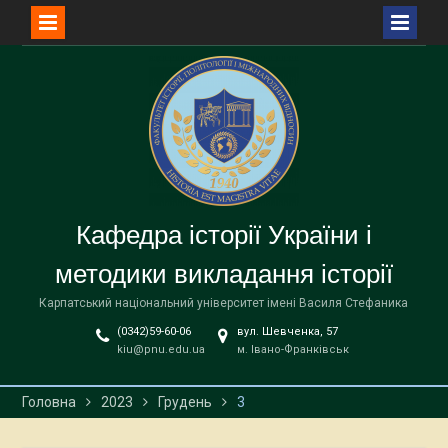
Перейти
до
вмісту
Кафедра історії України і
методики викладання історії
Карпатський національний університет імені Василя Стефаника
(0342)59-60-06
вул. Шевченка, 57
kiu@pnu.edu.ua
м. Івано-Франківськ
Головна
2023
Грудень
3