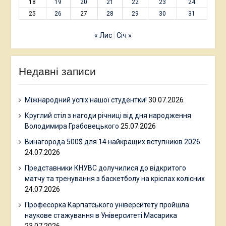
18
19
20
21
22
23
24
25
26
27
28
29
30
31
« Лис
Січ »
Недавні записи
Міжнародний успіх нашої студентки!
30.07.2026
Круглий стіл з нагоди річниці від дня народження
Володимира Грабовецького
25.07.2026
Винагорода 500$ для 14 найкращих вступників 2026
24.07.2026
Представники КНУВС долучилися до відкритого
матчу та тренування з баскетболу на кріслах колісних
24.07.2026
Професорка Карпатського університету пройшла
наукове стажування в Університеті Масарика
23.07.2026