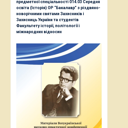
предметної спеціальності 014.03 Середня
освіта (Історія) ОР “Бакалавр” з різдвяно-
новорічними святами Захисників і
Захисниць України та студентів
Факультету історії, політології і
міжнародних відносин