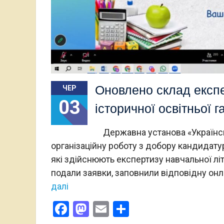
Оновлено склад експер
ЧЕР
03
історичної освітньої г
Державна установа «Українськ
організаційну роботу з добору кандидатур
які здійснюють експертизу навчальної літ
подали заявки, заповнили відповідну он
далі
Facebook
Mastodon
Email
Поділитися