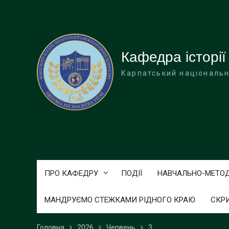
Перейти
до
вмісту
Кафедра історії
Карпатський національн
ПРО КАФЕДРУ
ПОДІЇ
НАВЧАЛЬНО-МЕТО
МАНДРУЄМО СТЕЖКАМИ РІДНОГО КРАЮ
СКР
Головна
2026
Червень
3