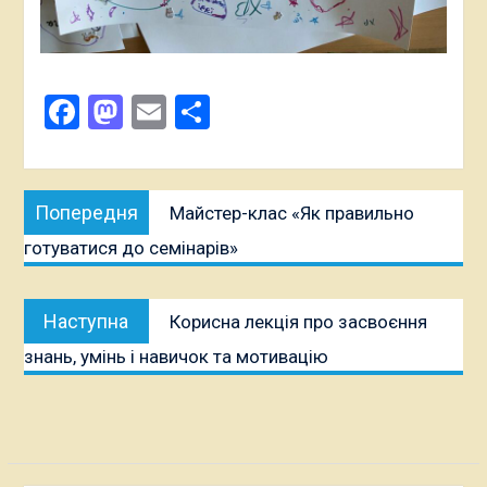
Facebook
Mastodon
Email
Поділитися
Навігація
Попередня
Попередня
Майстер-клас «Як правильно
записів
публікація:
готуватися до семінарів»
Наступна
Наступна
Корисна лекція про засвоєння
публікація:
знань, умінь і навичок та мотивацію