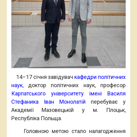
14–17 січня завідувач
кафедри політичних
наук
, доктор політичних наук, професор
Карпатського університету імені Василя
Стефаника
Іван Монолатій
перебуває у
Академії Мазовецькій у м. Плоцьк,
Республіка Польща.
Головною метою стало налагодження