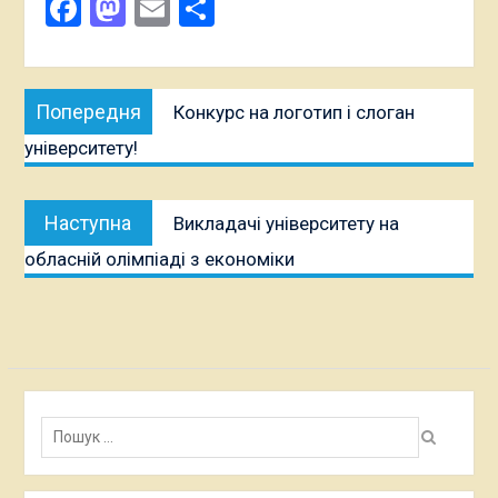
Facebook
Mastodon
Email
Поділитися
Навігація
Попередня
Попередня
Конкурс на логотип і слоган
записів
публікація:
університету!
Наступна
Наступна
Викладачі університету на
публікація:
обласній олімпіаді з економіки
Пошук: