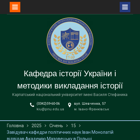
Перейти
до
вмісту
Кафедра історії України і
методики викладання історії
Карпатський національний університет імені Василя Стефаника
(0342)59-60-06
вул. Шевченка, 57
kiu@pnu.edu.ua
м. Івано-Франківськ
Головна
2025
Січень
15
Завідувач кафедри політичних наук Іван Монолатій
відвідав Академію Мазовецьку в Польщі