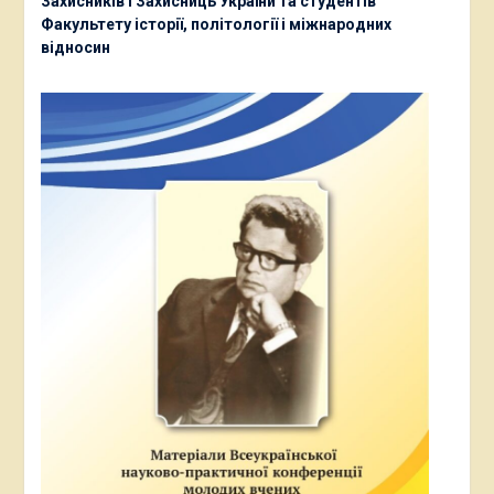
Захисників і Захисниць України та студентів
Факультету історії, політології і міжнародних
відносин