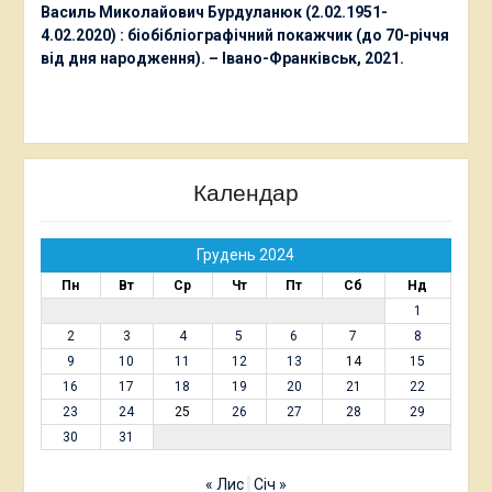
Василь Миколайович Бурдуланюк (2.02.1951-
4.02.2020) : біобібліографічний покажчик (до 70-річчя
від дня народження). – Івано-Франківськ, 2021.
Календар
Грудень 2024
Пн
Вт
Ср
Чт
Пт
Сб
Нд
1
2
3
4
5
6
7
8
9
10
11
12
13
14
15
16
17
18
19
20
21
22
23
24
25
26
27
28
29
30
31
« Лис
Січ »