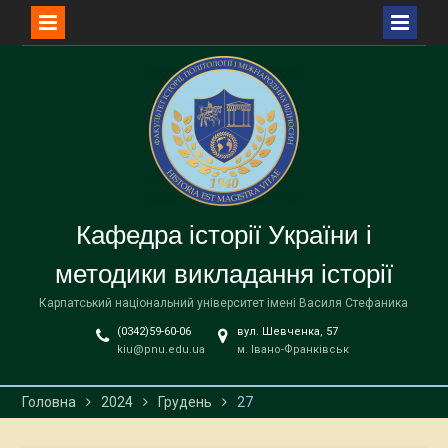
Перейти
до
вмісту
Кафедра історії України і
методики викладання історії
Карпатський національний університет імені Василя Стефаника
(0342)59-60-06
вул. Шевченка, 57
kiu@pnu.edu.ua
м. Івано-Франківськ
Головна
2024
Грудень
27