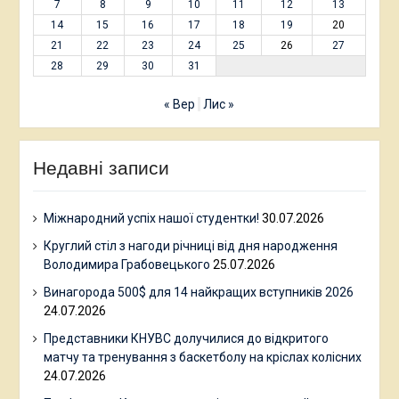
7
8
9
10
11
12
13
14
15
16
17
18
19
20
21
22
23
24
25
26
27
28
29
30
31
« Вер
Лис »
Недавні записи
Міжнародний успіх нашої студентки!
30.07.2026
Круглий стіл з нагоди річниці від дня народження
Володимира Грабовецького
25.07.2026
Винагорода 500$ для 14 найкращих вступників 2026
24.07.2026
Представники КНУВС долучилися до відкритого
матчу та тренування з баскетболу на кріслах колісних
24.07.2026