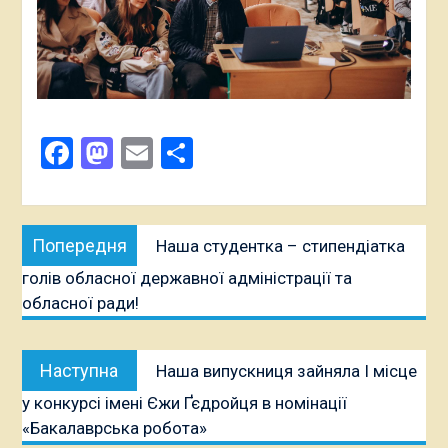
Facebook
Mastodon
Email
Поділитися
Навігація
Попередня
Попередня
Наша студентка – стипендіатка
записів
публікація:
голів обласної державної адміністрації та
обласної ради!
Наступна
Наступна
Наша випускниця зайняла І місце
публікація:
у конкурсі імені Єжи Ґєдройця в номінації
«Бакалаврська робота»