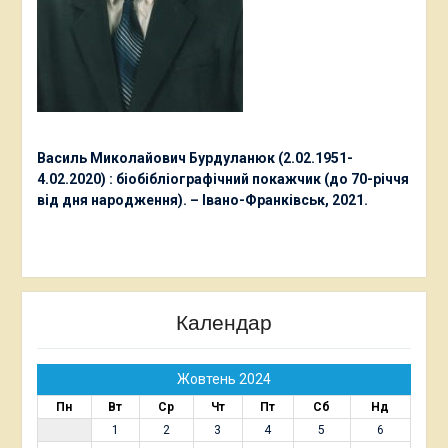
Василь Миколайович Бурдуланюк (2.02.1951-
4.02.2020) : біобібліографічний покажчик (до 70-річчя
від дня народження). – Івано-Франківськ, 2021.
Календар
Жовтень 2024
Пн
Вт
Ср
Чт
Пт
Сб
Нд
1
2
3
4
5
6