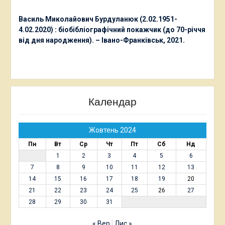
Василь Миколайович Бурдуланюк (2.02.1951-
4.02.2020) : біобібліографічний покажчик (до 70-річчя
від дня народження). – Івано-Франківськ, 2021.
Календар
Жовтень 2024
Пн
Вт
Ср
Чт
Пт
Сб
Нд
1
2
3
4
5
6
7
8
9
10
11
12
13
14
15
16
17
18
19
20
21
22
23
24
25
26
27
28
29
30
31
« Вер
Лис »