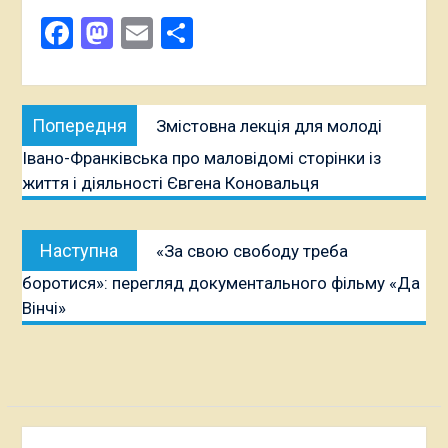
Facebook
Mastodon
Email
Поділитися
Навігація
Попередня
Попередня
Змістовна лекція для молоді
записів
публікація:
Івано-Франківська про маловідомі сторінки із
життя і діяльності Євгена Коновальця
Наступна
Наступна
«За свою свободу треба
публікація:
боротися»: перегляд документального фільму «Да
Вінчі»