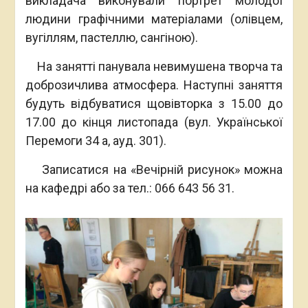
викладача виконували портрет молодої
людини графічними матеріалами (олівцем,
вугіллям, пастеллю, сангіною).
На занятті панувала невимушена творча та
доброзичлива атмосфера. Наступні заняття
будуть відбуватися щовівторка з 15.00 до
17.00 до кінця листопада (вул. Української
Перемоги 34 а, ауд. 301).
Записатися на «Вечірній рисунок» можна
на кафедрі або за тел.: 066 643 56 31.