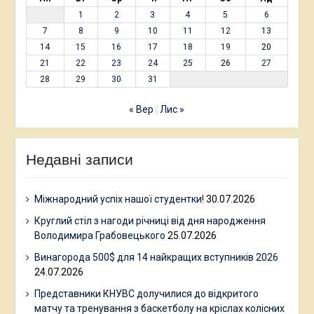
1
2
3
4
5
6
7
8
9
10
11
12
13
14
15
16
17
18
19
20
21
22
23
24
25
26
27
28
29
30
31
« Вер
Лис »
Недавні записи
Міжнародний успіх нашої студентки!
30.07.2026
Круглий стіл з нагоди річниці від дня народження
Володимира Грабовецького
25.07.2026
Винагорода 500$ для 14 найкращих вступників 2026
24.07.2026
Представники КНУВС долучилися до відкритого
матчу та тренування з баскетболу на кріслах колісних