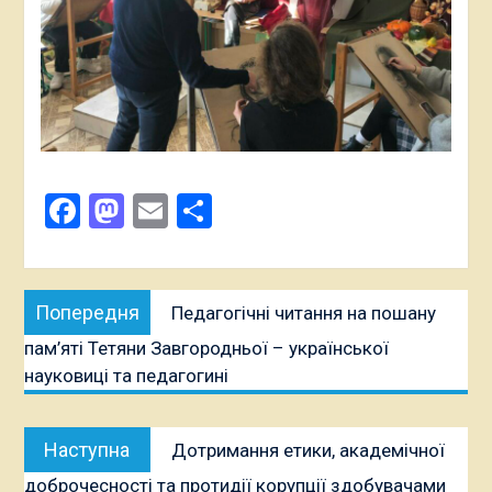
Facebook
Mastodon
Email
Поділитися
Навігація
Попередня
Попередня
Педагогічні читання на пошану
записів
публікація:
пам’яті Тетяни Завгородньої – української
науковиці та педагогині
Наступна
Наступна
Дотримання етики, академічної
публікація:
доброчесності та протидії корупції здобувачами