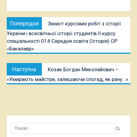
Навігація
Попередня
Попередня
Захист курсових робіт з історії
записів
публікація:
України і всесвітньої історії студентів ІІ курсу
спеціальності 014 Середня освіта (Історія) ОР
«Бакалавр»
Наступна
Наступна
Козак Богдан Миколайович –
публікація:
«Умирають майстри, залишаючи спогад, як рану…»
Пошук: