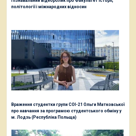
Пізнавальний відеоролик про Факультет історії,
політології і міжнародних відносин
Враження студентки групи СОІ-21 Ольги Матковської
про навчання за програмою студентського обміну у
м. Лодзь (Республіка Польща)