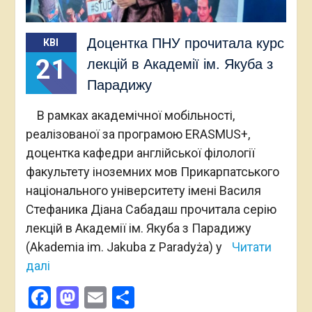
Доцентка ПНУ прочитала курс
КВІ
21
лекцій в Академії ім. Якуба з
Парадижу
В рамках академічної мобільності,
реалізованої за програмою ERASMUS+,
доцентка кафедри англійської філології
факультету іноземних мов Прикарпатського
національного університету імені Василя
Стефаника Діана Сабадаш прочитала серію
лекцій в Академії ім. Якуба з Парадижу
(Akademia im. Jakuba z Paradyża) у
Читати
далі
Facebook
Mastodon
Email
Поділитися