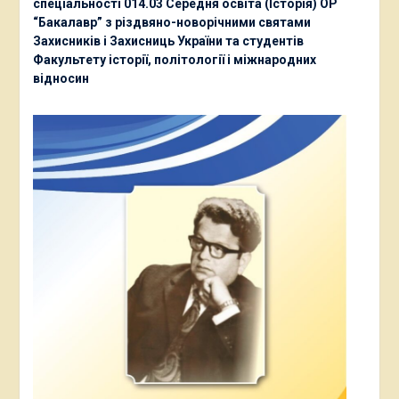
спеціальності 014.03 Середня освіта (Історія) ОР
“Бакалавр” з різдвяно-новорічними святами
Захисників і Захисниць України та студентів
Факультету історії, політології і міжнародних
відносин