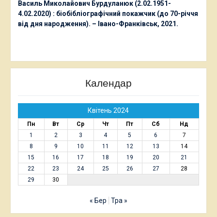
Василь Миколайович Бурдуланюк (2.02.1951-
4.02.2020) : біобібліографічний покажчик (до 70-річчя
від дня народження). – Івано-Франківськ, 2021.
Календар
Квітень 2024
Пн
Вт
Ср
Чт
Пт
Сб
Нд
1
2
3
4
5
6
7
8
9
10
11
12
13
14
15
16
17
18
19
20
21
22
23
24
25
26
27
28
29
30
« Бер
Тра »