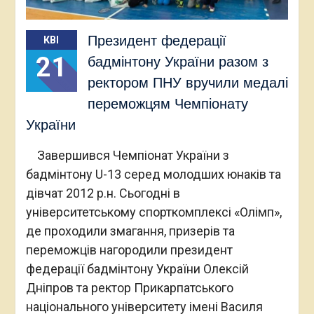
Президент федерації
КВІ
21
бадмінтону України разом з
ректором ПНУ вручили медалі
переможцям Чемпіонату
України
Завершився Чемпіонат України з
бадмінтону U-13 серед молодших юнаків та
дівчат 2012 р.н. Сьогодні в
університетському спорткомплексі «Олімп»,
де проходили змагання, призерів та
переможців нагородили президент
федерації бадмінтону України Олексій
Дніпров та ректор Прикарпатського
національного університету імені Василя