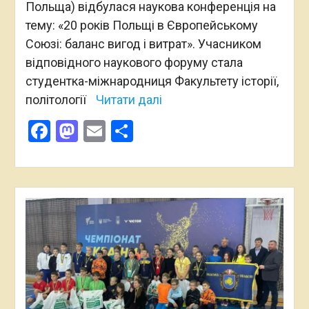
Польща) відбулася наукова конференція на
тему: «20 років Польщі в Європейському
Союзі: баланс вигод і витрат». Учасником
відповідного наукового форуму стала
студентка-міжнародниця Факультету історії,
політології
Читати далі
Facebook
Mastodon
Email
Поділитися