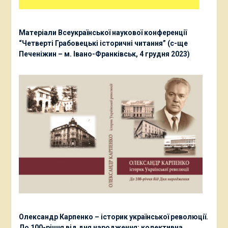
Матеріали Всеукраїнської наукової конференції
“Четверті Грабовецькі історичні читання” (с-ще
Печеніжин – м. Івано-Франківськ, 4 грудня 2023)
Олександр Карпенко – історик української революції.
До 100-річчя від дня народження: колективна