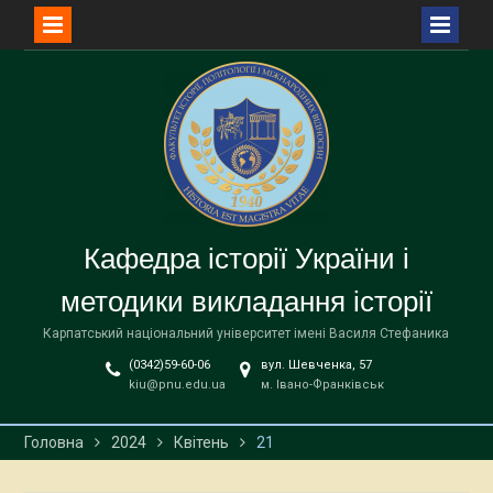
Перейти
до
вмісту
Кафедра історії України і
методики викладання історії
Карпатський національний університет імені Василя Стефаника
(0342)59-60-06
вул. Шевченка, 57
kiu@pnu.edu.ua
м. Івано-Франківськ
Головна
2024
Квітень
21