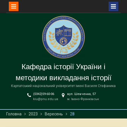
Перейти
до
вмісту
Кафедра історії України і
методики викладання історії
Карпатський національний університет імені Василя Стефаника
(0342)59-60-06
вул. Шевченка, 57
kiu@pnu.edu.ua
м. Івано-Франківськ
Головна
2023
Вересень
28