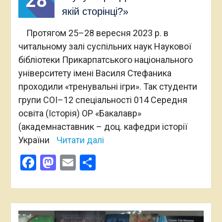
28
якій сторінці?»
Протягом 25–28 вересня 2023 р. в
читальному залі суспільних наук Наукової
бібліотеки Прикарпатського національного
університету імені Василя Стефаника
проходили «тренувальні ігри». Так студенти
групи СОІ–12 спеціальності 014 Середня
освіта (Історія) ОР «Бакалавр»
(академнаставник – доц. кафедри історії
України
Читати далі
Facebook
Mastodon
Email
Поділитися