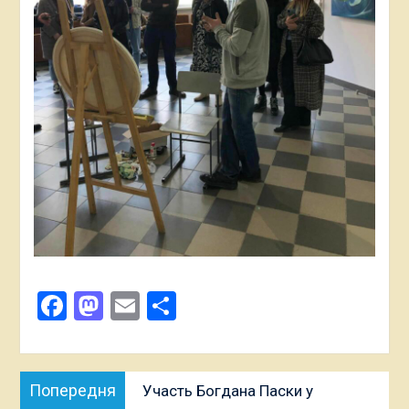
Facebook
Mastodon
Email
Поділитися
Навігація
Попередня
Попередня
Участь Богдана Паски у
записів
публікація: