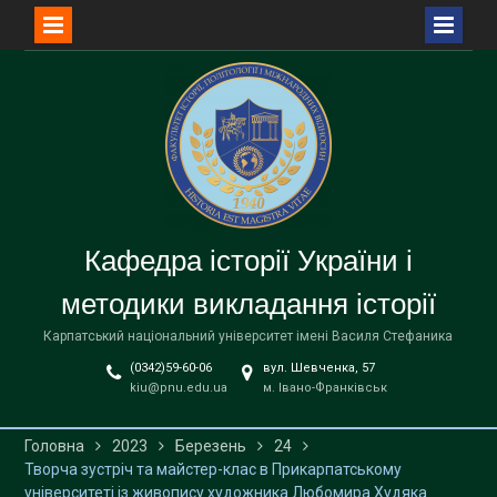
Перейти
до
вмісту
Кафедра історії України і
методики викладання історії
Карпатський національний університет імені Василя Стефаника
(0342)59-60-06
вул. Шевченка, 57
kiu@pnu.edu.ua
м. Івано-Франківськ
Головна
2023
Березень
24
Творча зустріч та майстер-клас в Прикарпатському
університеті із живопису художника Любомира Худяка