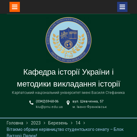
Перейти
до
вмісту
Кафедра історії України і
методики викладання історії
Карпатський національний університет імені Василя Стефаника
(0342)59-60-06
вул. Шевченка, 57
kiu@pnu.edu.ua
м. Івано-Франківськ
Головна
2023
Березень
14
Вітаємо обране керівництво студентського сенату – Блок
Вікторії Лялюк!