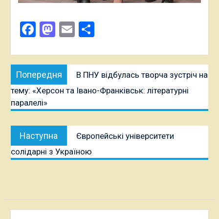
Facebook
Mastodon
Email
Поділитися
Навігація
Попередня
Попередня
В ПНУ відбулась творча зустріч на
записів
публікація:
тему: «Херсон та Івано-Франківськ: літературні
паралелі»
Наступна
Наступна
Європейські університети
публікація:
солідарні з Україною