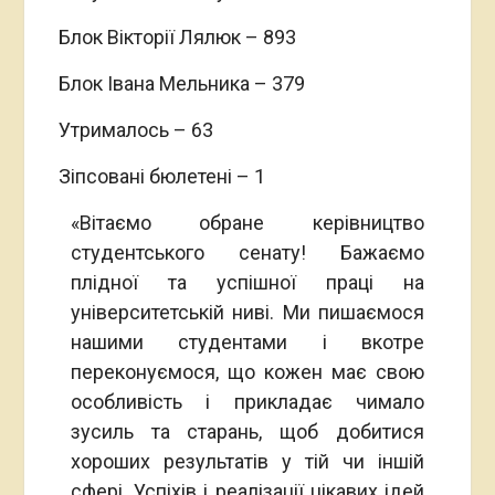
Блок Вікторії Лялюк – 893
Блок Івана Мельника – 379
Утрималось – 63
Зіпсовані бюлетені – 1
«Вітаємо обране керівництво
студентського сенату! Бажаємо
плідної та успішної праці на
університетській ниві. Ми пишаємося
нашими студентами і вкотре
переконуємося, що кожен має свою
особливість і прикладає чимало
зусиль та старань, щоб добитися
хороших результатів у тій чи іншій
сфері. Успіхів і реалізації цікавих ідей