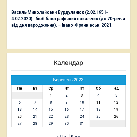
Василь Миколайович Бурдуланюк (2.02.1951-
4.02.2020) : біобібліографічний покажчик (до 70-річчя
від дня народження). – Івано-Франківськ, 2021.
Календар
Березень 2023
Пн
Вт
Ср
Чт
Пт
Сб
Нд
1
2
3
4
5
6
7
8
9
10
11
12
13
14
15
16
17
18
19
20
21
22
23
24
25
26
27
28
29
30
31
« Лют
Кві »