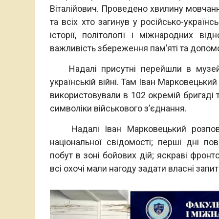
Віталійович. Проведено хвилину мовчання
та всіх хто загинув у російсько-українс
історії, політології і міжнародних ві
важливість збереження пам’яті та допом
Надалі присутні перейшли в музейно
українській війні. Там Іван Марковецьки
використовували в 102 окремій бригаді
символіки військового з’єднання.
Надалі Іван Марковецький розповів
національної свідомості; перші дні по
побут в зоні бойових дій; яскраві фронт
всі охочі мали нагоду задати власні запи