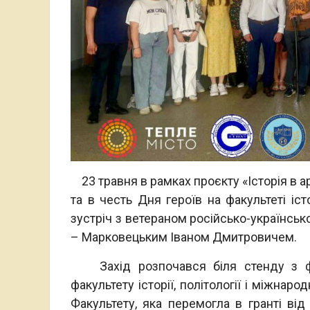
23 травня в рамках проєкту «Історія в а
та в честь Дня героїв на факультеті іст
зустріч з ветераном російсько-українськ
– Марковецьким Іваном Дмитровичем.
Захід розпочався біля стенду з фот
факультету історії, політології і міжнар
Факультету, яка перемогла в гранті ві