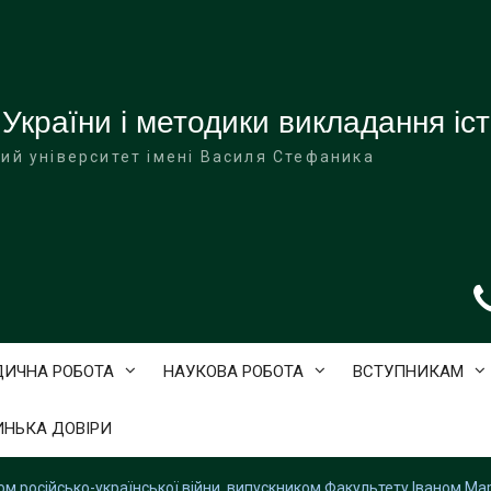
 України і методики викладання іст
ий університет імені Василя Стефаника
ДИЧНА РОБОТА
НАУКОВА РОБОТА
ВСТУПНИКАМ
ИНЬКА ДОВІРИ
ном російсько-української війни, випускником Факультету Іваном М