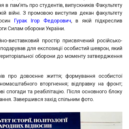
 в пам’ять про студентів, випускників Факультету
ькій війні. З промовою виступив декан факультету
дносин
Гурак Ігор Федорович
, в якій підкреслив
оги Силам оборони України.
-виставковий простір присвячений російсько-
й подарував для експозиції особистий шеврон, який
 територіальної оборони до моменту затвердження
 про довоєнне життя; формування особистої
вномасштабного вторгнення; відправку на фронт;
ові спогади та реабілітацію. Після основного блоку
тання. Завершився захід спільним фото.