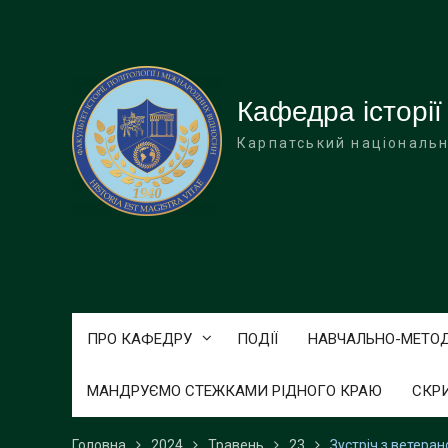
Перейти
до
вмісту
Кафедра історії
Карпатський національн
ПРО КАФЕДРУ
ПОДІЇ
НАВЧАЛЬНО-МЕТО
МАНДРУЄМО СТЕЖКАМИ РІДНОГО КРАЮ
СКР
Головна
2024
Травень
23
Зустріч з ветера