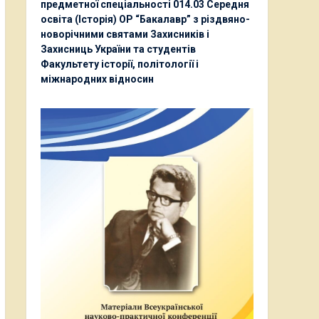
предметної спеціальності 014.03 Середня
освіта (Історія) ОР “Бакалавр” з різдвяно-
новорічними святами Захисників і
Захисниць України та студентів
Факультету історії, політології і
міжнародних відносин