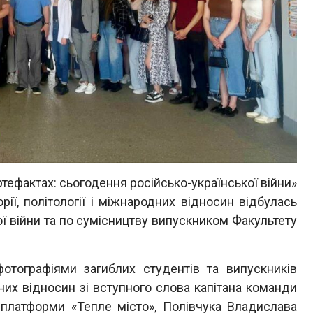
ртефактах: сьогодення російсько-української війни»
орії, політології і міжнародних відносин відбулась
ої війни та по сумісництву випускником Факультету
ографіями загиблих студентів та випускників
одних відносин зі вступного слова капітана команди
д платформи «Тепле місто», Полівчука Владислава