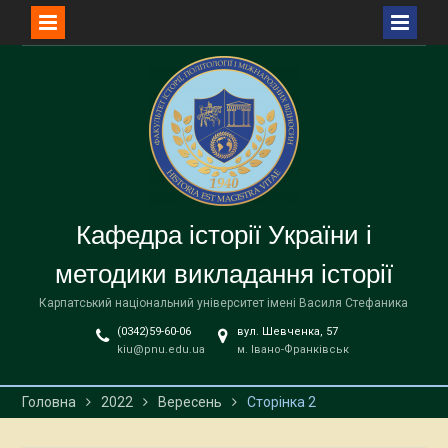
Перейти
до
вмісту
Кафедра історії України і
методики викладання історії
Карпатський національний університет імені Василя Стефаника
(0342)59-60-06
вул. Шевченка, 57
kiu@pnu.edu.ua
м. Івано-Франківськ
Головна
2022
Вересень
Сторінка 2