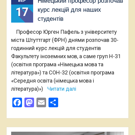
Німецький професор розпочав
ВЕР
17
курс лекцій для наших
студентів
Професор Юрген Пафель з університету
міста Штуттгарт (ФРН) днями розпочав 30-
годинний курс лекцій для студентів
Факультету іноземних мов, а саме груп Н-31
(освітня програма «Німецька мова та
література») та СОН-32 (освітня програма
«Середня освіта (німецька мова і
література)»)
Читати далі
Facebook
Mastodon
Email
Поділитися