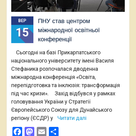
ПНУ став центром
ВЕР
15
міжнародної освітньої
конференції
Сьогодні на базі Прикарпатського
національного університету імені Василя
Стефаника розпочалася дводенна
міжнародна конференція «Освіта,
перепідготовка та інклюзія: трансформація
під час кризи». Захід відбувся у рамках
головування України у Стратегії
Європейського Союзу для Дунайського
регіону (ЄСДР) у
Читати далі
Facebook
Mastodon
Email
Поділитися