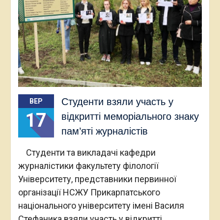
Студенти взяли участь у
ВЕР
17
відкритті меморіального знаку
пам’яті журналістів
Студенти та викладачі кафедри
журналістики факультету філології
Університету, представники первинної
організації НСЖУ Прикарпатського
національного університету імені Василя
Стефаника взяли участь у відкритті