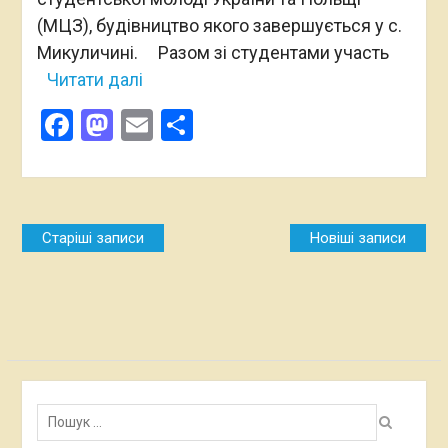
(МЦЗ), будівництво якого завершується у с.
Микуличині. Разом зі студентами участь
Читати далі
Facebook
Mastodon
Email
Поділитися
Навігація
Старіші записи
Новіші записи
за
записами
Пошук: