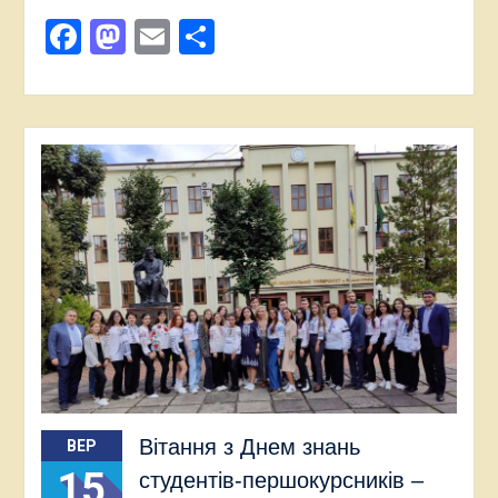
Facebook
Mastodon
Email
Поділитися
Вітання з Днем знань
ВЕР
15
студентів-першокурсників –