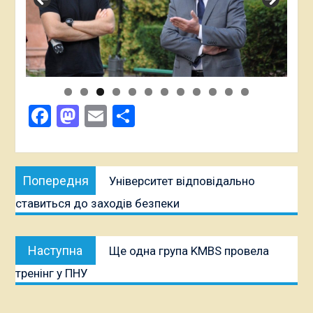
Facebook
Mastodon
Email
Поділитися
Навігація
Попередня
Попередня
Університет відповідально
записів
публікація:
ставиться до заходів безпеки
Наступна
Наступна
Ще одна група KMBS провела
публікація:
тренінг у ПНУ