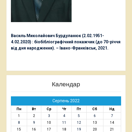
Василь Миколайович Бурдуланюк (2.02.1951-
4.02.2020) : біобібліографічний покажчик (до 70-річчя
від дня народження). – Івано-Франківськ, 2021.
Календар
Серпень 2022
Пн
Вт
Ср
Чт
Пт
Сб
Нд
1
2
3
4
5
6
7
8
9
10
11
12
13
14
15
16
17
18
19
20
21