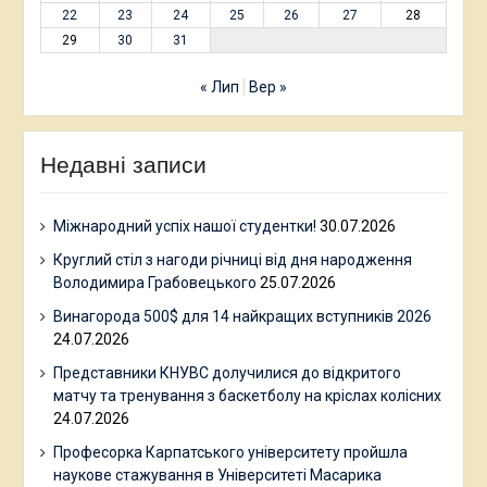
22
23
24
25
26
27
28
29
30
31
« Лип
Вер »
Недавні записи
Міжнародний успіх нашої студентки!
30.07.2026
Круглий стіл з нагоди річниці від дня народження
Володимира Грабовецького
25.07.2026
Винагорода 500$ для 14 найкращих вступників 2026
24.07.2026
Представники КНУВС долучилися до відкритого
матчу та тренування з баскетболу на кріслах колісних
24.07.2026
Професорка Карпатського університету пройшла
наукове стажування в Університеті Масарика