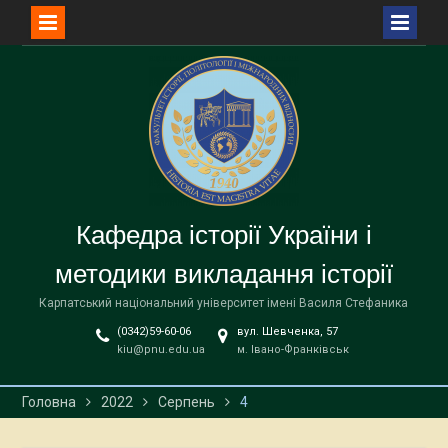
Перейти
до
вмісту
Кафедра історії України і
методики викладання історії
Карпатський національний університет імені Василя Стефаника
(0342)59-60-06
вул. Шевченка, 57
kiu@pnu.edu.ua
м. Івано-Франківськ
Головна
2022
Серпень
4