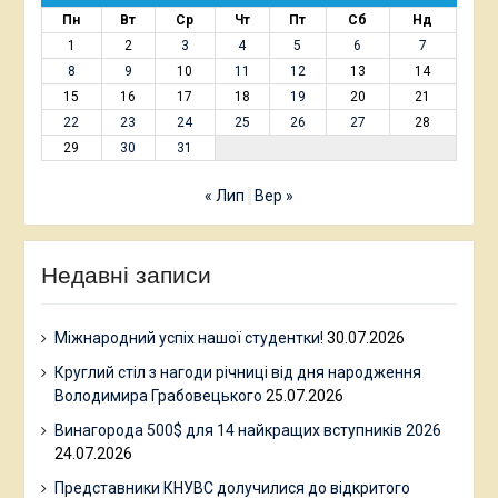
Пн
Вт
Ср
Чт
Пт
Сб
Нд
1
2
3
4
5
6
7
8
9
10
11
12
13
14
15
16
17
18
19
20
21
22
23
24
25
26
27
28
29
30
31
« Лип
Вер »
Недавні записи
Міжнародний успіх нашої студентки!
30.07.2026
Круглий стіл з нагоди річниці від дня народження
Володимира Грабовецького
25.07.2026
Винагорода 500$ для 14 найкращих вступників 2026
24.07.2026
Представники КНУВС долучилися до відкритого