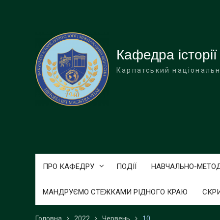
Перейти
до
вмісту
Кафедра історії
Карпатський національн
ПРО КАФЕДРУ
ПОДІЇ
НАВЧАЛЬНО-МЕТО
МАНДРУЄМО СТЕЖКАМИ РІДНОГО КРАЮ
СКР
Головна
2022
Червень
10