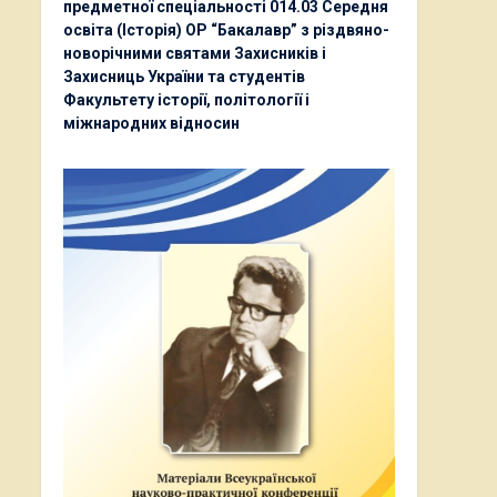
предметної спеціальності 014.03 Середня
освіта (Історія) ОР “Бакалавр” з різдвяно-
новорічними святами Захисників і
Захисниць України та студентів
Факультету історії, політології і
міжнародних відносин