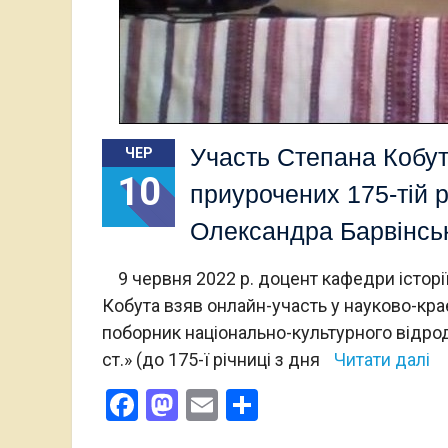
Участь Степана Кобут
ЧЕР
10
приурочених 175-тій 
Олександра Барвінсь
9 червня 2022 р. доцент кафедри історії
Кобута взяв онлайн-участь у науково-кр
поборник національно-культурного відро
ст.» (до 175-ї річниці з дня
Читати далі
Facebook
Mastodon
Email
Поділитися