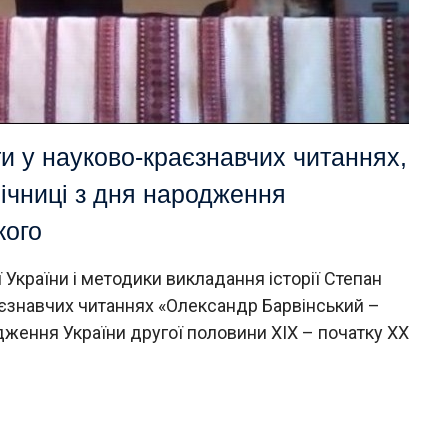
и у науково-краєзнавчих читаннях,
річниці з дня народження
кого
 України і методики викладання історії Степан
аєзнавчих читаннях «Олександр Барвінський –
дження України другої половини ХІХ – початку ХХ