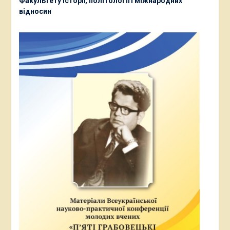
Факультету історії, політології і міжнародних
відносин