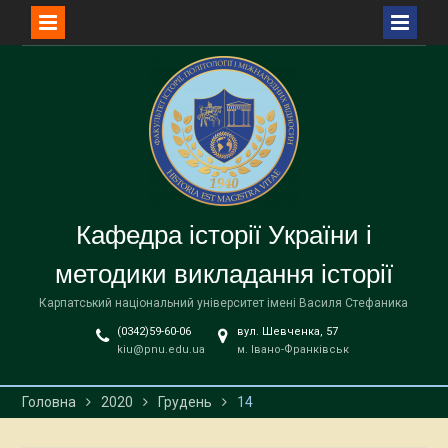
Перейти
до
вмісту
Кафедра історії України і
методики викладання історії
Карпатський національний університет імені Василя Стефаника
(0342)59-60-06
вул. Шевченка, 57
kiu@pnu.edu.ua
м. Івано-Франківськ
Головна
2020
Грудень
14