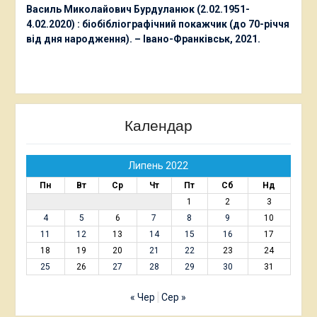
Василь Миколайович Бурдуланюк (2.02.1951-
4.02.2020) : біобібліографічний покажчик (до 70-річчя
від дня народження). – Івано-Франківськ, 2021.
Календар
Липень 2022
Пн
Вт
Ср
Чт
Пт
Сб
Нд
1
2
3
4
5
6
7
8
9
10
11
12
13
14
15
16
17
18
19
20
21
22
23
24
25
26
27
28
29
30
31
« Чер
Сер »