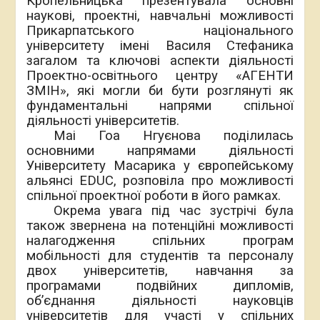
Кропельницька презентувала основні
наукові, проектні, навчальні можливості
Прикарпатського національного
університету імені Василя Стефаника
загалом та ключові аспекти діяльності
Проектно-освітнього центру «АГЕНТИ
ЗМІН», які могли би бути розглянуті як
фундаментальні напрями спільної
діяльності університетів.
Маі Гоа Нгуєнова поділилась
основними напрямами діяльності
Університету Масарика у європейському
альянсі EDUC, розповіла про можливості
спільної проектної роботи в його рамках.
Окрема увага під час зустрічі була
також звернена на потенційні можливості
налагодження спільних програм
мобільності для студентів та персоналу
двох університетів, навчання за
програмами подвійних дипломів,
об’єднання діяльності науковців
університетів для участі у спільних