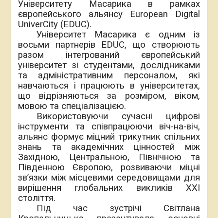
Університету Масарика в рамках
європейського альянсу European Digital
UniverCity (EDUC).
Університет Масарика є одним із
восьми партнерів EDUС, що створюють
разом інтегрований європейський
університет зі студентами, дослідниками
та адміністративним персоналом, які
навчаються і працюють в університетах,
що відрізняються за розміром, віком,
мовою та спеціалізацією.
Використовуючи сучасні цифрові
інструменти та співпрацюючи віч-на-віч,
альянс формує міцний трикутник спільних
знань та академічних цінностей між
Західною, Центральною, Північною та
Південною Європою, розвиваючи міцні
зв’язки між місцевими середовищами для
вирішення глобальних викликів ХХІ
століття.
Під час зустрічі Світлана