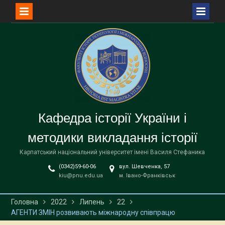
Перейти
до
вмісту
Кафедра історії України і
методики викладання історії
Карпатський національний університет імені Василя Стефаника
(0342)59-60-06
вул. Шевченка, 57
kiu@pnu.edu.ua
м. Івано-Франківськ
Головна
2022
Липень
22
АГЕНТИ ЗМІН розвивають міжнародну співпрацю