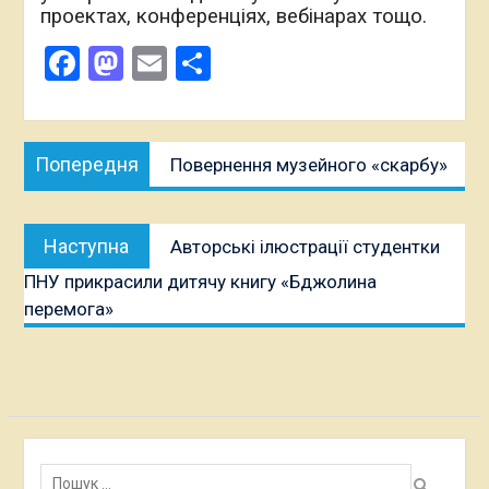
проектах, конференціях, вебінарах тощо.
Facebook
Mastodon
Email
Поділитися
Навігація
Попередня
Попередня
Повернення музейного «скарбу»
записів
публікація:
Наступна
Наступна
Авторські ілюстрації студентки
публікація:
ПНУ прикрасили дитячу книгу «Бджолина
перемога»
Пошук: