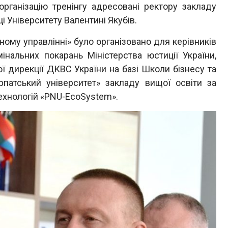
організацію тренінгу адресовані ректору закладу
і Університету Валентині Якубів.
ому управлінні» було організовано для керівників
нальних покарань Міністерства юстиції України,
ї дирекції ДКВС України на базі Школи бізнесу та
патський університет» закладу вищої освіти за
технологій «PNU-EcoSystem».