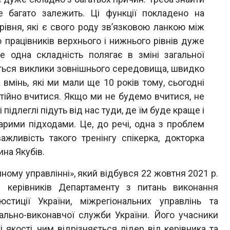
е багато залежить. Ці функції покладено на
івня, які є свого роду зв’язковою ланкою між
 працівників верхнього і нижнього рівнів дуже
е одна складність полягає в зміні загальної
ться виклики зовнішнього середовища, швидко
 вмінь, які ми мали ще 10 років тому, сьогодні
тійно вчитися. Якщо ми не будемо вчитися, не
підлеглі підуть від нас туди, де їм буде краще і
арими підходами. Це, до речі, одна з проблем
ажливість такого тренінгу спікерка, докторка
на Якубів.
ому управлінні», який відбувся 22 жовтня 2021 р.
ля керівників Департаменту з питань виконання
юстиції України, міжрегіональних управлінь та
ально-виконавчої служби України. Його учасники
і якості, чим відрізняється лідер від керівника та