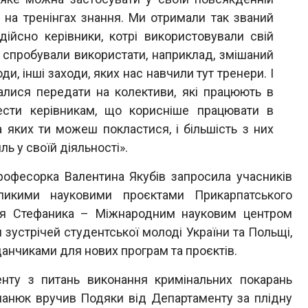
 на тренінгах знання. Ми отримали так званий
 дійсно керівники, котрі використовували свій
 спробували використати, наприклад, змішаний
ди, інші заходи, яких нас навчили тут тренери. І
лися передати на колективи, які працюють в
ести керівникам, що корисніше працювати в
а яких ти можеш покластися, і більшість з них
ь у своїй діяльності».
фесорка Валентина Якубів запросила учасників
ликими науковими проєктами Прикарпатського
силя Стефаника – Міжнародним науковим центром
зустрічей студентської молоді України та Польщі,
анчиками для нових програм та проєктів.
у з питань виконання кримінальних покарань
ечанюк вручив Подяки від Департаменту за плідну