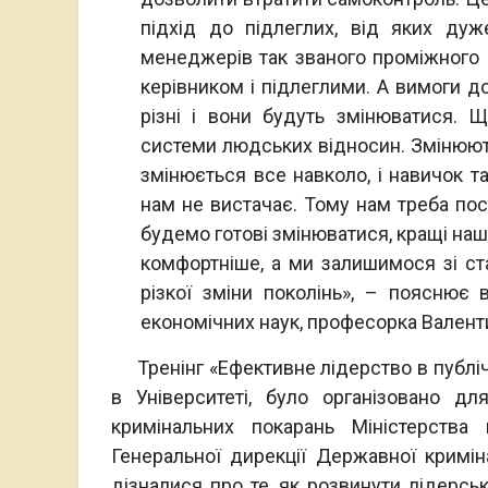
підхід до підлеглих, від яких дуж
менеджерів так званого проміжного р
керівником і підлеглими. А вимоги до
різні і вони будуть змінюватися. Щ
системи людських відносин. Змінюю
змінюється все навколо, і навичок та
нам не вистачає. Тому нам треба пос
будемо готові змінюватися, кращі наші 
комфортніше, а ми залишимося зі ст
різкої зміни поколінь», – пояснює в
економічних наук, професорка Валенти
Тренінг «Ефективне лідерство в публічн
в Університеті, було організовано д
кримінальних покарань Міністерства 
Генеральної дирекції Державної кримін
дізналися про те, як розвинути лідерськ