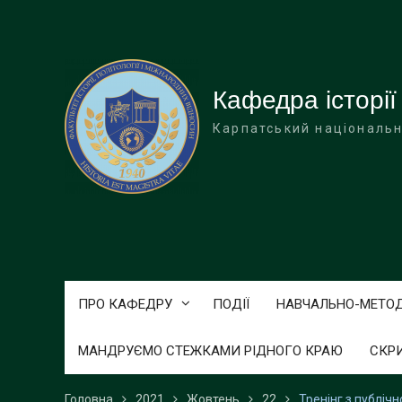
Перейти
до
вмісту
Кафедра історії
Карпатський національн
ПРО КАФЕДРУ
ПОДІЇ
НАВЧАЛЬНО-МЕТО
МАНДРУЄМО СТЕЖКАМИ РІДНОГО КРАЮ
СКР
Головна
2021
Жовтень
22
Тренінг з публіч