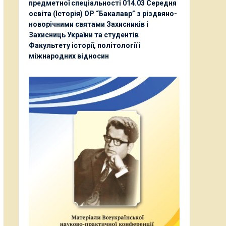
предметної спеціальності 014.03 Середня
освіта (Історія) ОР “Бакалавр” з різдвяно-
новорічними святами Захисників і
Захисниць України та студентів
Факультету історії, політології і
міжнародних відносин