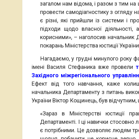
загалом нам відома, і разом з тим на
провести самодіагностику з огляду на
є різні, які прийшли із системи і п
підходи щодо власної діяльності, 
корисними», – наголосив начальник 
покарань Міністерства юстиції України
Нагадаємо, у грудні минулого року фах
імені Василя Стефаника вже провели
т
Західного міжрегіонального управлін
Ефект від того навчання, каже колиш
начальника Департаменту з питань викон
України Віктор Кощинець, був відчутним, 
«Зараз в Міністерстві юстиції п
Департаменті. І ці навички стосовно 
є потрібними. Це дозволяє людям трох
щодня, побачити це корисне зерно,