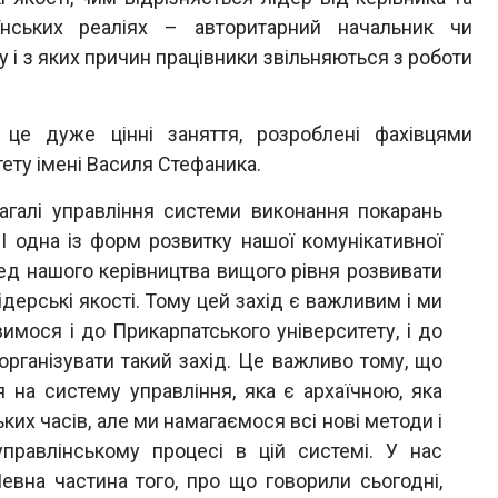
нських реаліях – авторитарний начальник чи
 і з яких причин працівники звільняються з роботи
 дуже цінні заняття, розроблені фахівцями
ету імені Василя Стефаника.
загалі управління системи виконання покарань
І одна із форм розвитку нашої комунікативної
ред нашого керівництва вищого рівня розвивати
ідерські якості. Тому цей захід є важливим і ми
мося і до Прикарпатського університету, і до
 організувати такий захід. Це важливо тому, що
на систему управління, яка є архаїчною, яка
ьких часів, але ми намагаємося всі нові методи і
управлінському процесі в цій системі. У нас
вна частина того, про що говорили сьогодні,