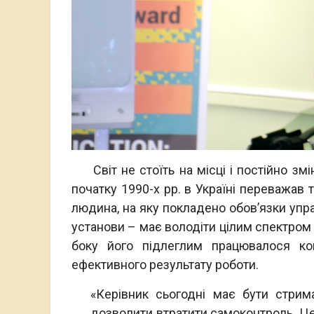
Світ не стоїть на місці і постійно змі
початку 1990-х рр. в Україні переважав 
людина, на яку покладено обов’язки упра
установи – має володіти цілим спектром я
боку його підлеглим працювалося ко
ефективного результату роботи.
«Керівник сьогодні має бути стрим
дозволити втратити самоконтроль. Це