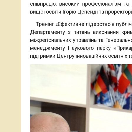
співпрацю, високий професіоналізм та 
вищої освіти Ігорю Цепенді та проректорц
Тренінг «Ефективне лідерство в публічн
Департаменту з питань виконання кримі
міжрегіональних управлінь та Генерально
менеджменту Наукового парку «Прикар
підтримки Центру інноваційних освітніх 