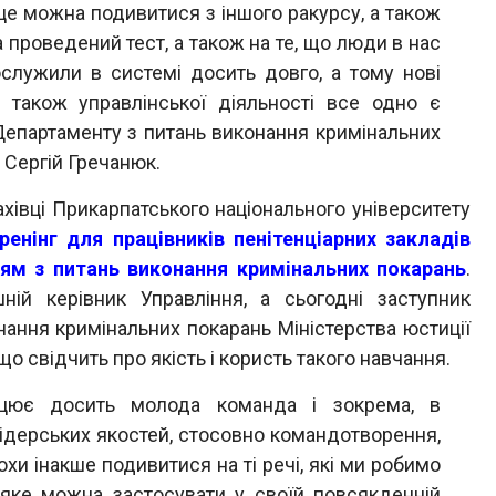
 це можна подивитися з іншого ракурсу, а також
 проведений тест, а також на те, що люди в нас
рослужили в системі досить довго, а тому нові
а також управлінської діяльності все одно є
Департаменту з питань виконання кримінальних
 Сергій Гречанюк.
івці Прикарпатського національного університету
ренінг для працівників пенітенціарних закладів
ням з питань виконання кримінальних покарань
.
ній керівник Управління, а сьогодні заступник
ання кримінальних покарань Міністерства юстиції
що свідчить про якість і користь такого навчання.
рацює досить молода команда і зокрема, в
лідерських якостей, стосовно командотворення,
и інакше подивитися на ті речі, які ми робимо
 яке можна застосувати у своїй повсякденній