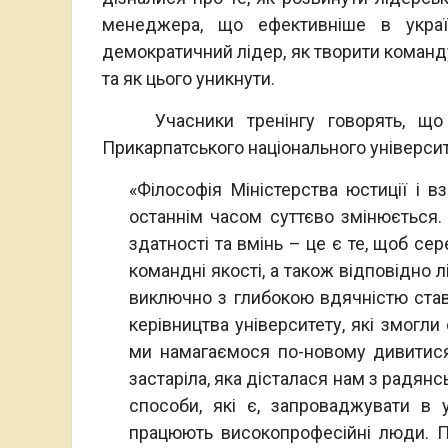
менеджера, що ефективніше в украї
демократичний лідер, як творити команду
та як цього уникнути.
Учасники тренінгу говорять, що це
Прикарпатського національного університ
«Філософія Міністерства юстиції і в
останнім часом суттєво змінюється. 
здатності та вмінь – це є те, щоб се
командні якості, а також відповідно л
виключно з глибокою вдячністю стави
керівництва університету, які змогли
ми намагаємося по-новому дивитися 
застаріла, яка дісталася нам з радянс
способи, які є, запроваджувати в 
працюють високопрофесійні люди. Пе