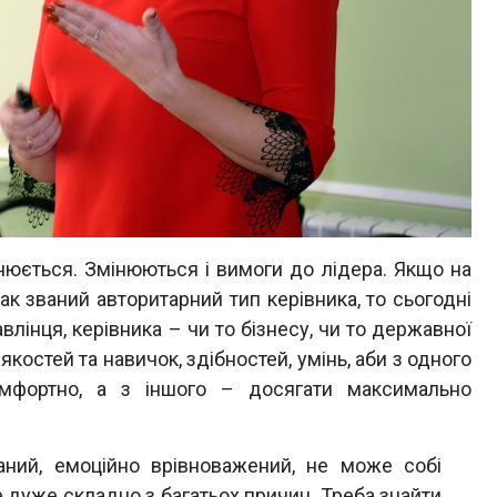
нюється. Змінюються і вимоги до лідера. Якщо на
так званий авторитарний тип керівника, то сьогодні
влінця, керівника – чи то бізнесу, чи то державної
костей та навичок, здібностей, умінь, аби з одного
мфортно, а з іншого – досягати максимально
аний, емоційно врівноважений, не може собі
 дуже складно з багатьох причин. Треба знайти