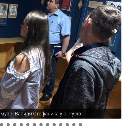
музеї Василя Стефаника у с. Русів