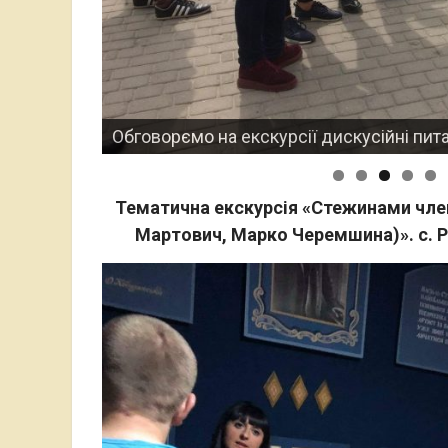
Студентка 2-го курсу Зоряна Мохналь в
Тематична екскурсія «Стежинами член
Мартович, Марко Черемшина)». с. Рус