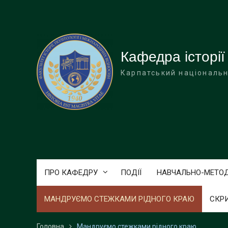
Перейти
до
вмісту
Кафедра історії
Карпатський національн
ПРО КАФЕДРУ
ПОДІЇ
НАВЧАЛЬНО-МЕТО
МАНДРУЄМО СТЕЖКАМИ РІДНОГО КРАЮ
СКР
Головна
Мандруємо стежками рідного краю