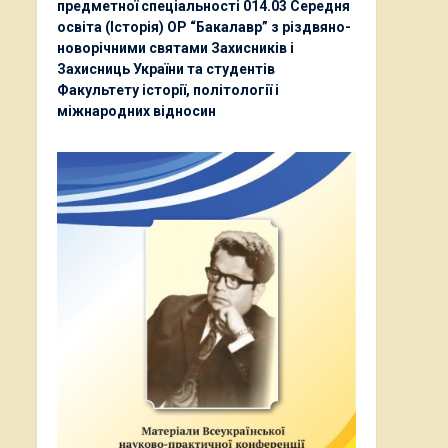
предметної спеціальності 014.03 Середня
освіта (Історія) ОР “Бакалавр” з різдвяно-
новорічними святами Захисників і
Захисниць України та студентів
Факультету історії, політології і
міжнародних відносин