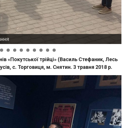
еде екскурсію
ів «Покутської трійці» (Василь Стефаник, Лесь
ів, с. Торговиця, м. Снятин. 3 травня 2018 р.